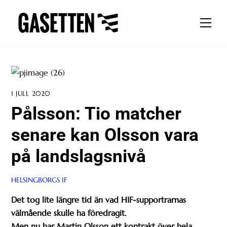
Skip
to
Men
content
1 JULI, 2020
Pålsson: Tio matcher
senare kan Olsson vara
på landslagsnivå
HELSINGBORGS IF
Det tog lite längre tid än vad HIF-supportrarnas
välmående skulle ha föredragit.
Men nu har Martin Olsson ett kontrakt över hela