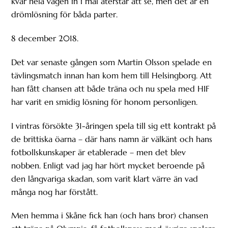
kvar hela vägen in i mål återstår att se, men det är en
drömlösning för båda parter.
8 december 2018.
Det var senaste gången som Martin Olsson spelade en
tävlingsmatch innan han kom hem till Helsingborg. Att
han fått chansen att både träna och nu spela med HIF
har varit en smidig lösning för honom personligen.
I vintras försökte 31-åringen spela till sig ett kontrakt på
de brittiska öarna – där hans namn är välkänt och hans
fotbollskunskaper är etablerade – men det blev
nobben. Enligt vad jag har hört mycket beroende på
den långvariga skadan, som varit klart värre än vad
många nog har förstått.
Men hemma i Skåne fick han (och hans bror) chansen