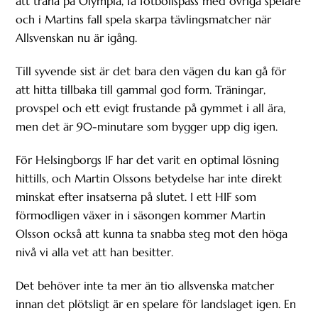
att träna på Olympia, få fotbollspass med övriga spelare
och i Martins fall spela skarpa tävlingsmatcher när
Allsvenskan nu är igång.
Till syvende sist är det bara den vägen du kan gå för
att hitta tillbaka till gammal god form. Träningar,
provspel och ett evigt frustande på gymmet i all ära,
men det är 90-minutare som bygger upp dig igen.
För Helsingborgs IF har det varit en optimal lösning
hittills, och Martin Olssons betydelse har inte direkt
minskat efter insatserna på slutet. I ett HIF som
förmodligen växer in i säsongen kommer Martin
Olsson också att kunna ta snabba steg mot den höga
nivå vi alla vet att han besitter.
Det behöver inte ta mer än tio allsvenska matcher
innan det plötsligt är en spelare för landslaget igen. En