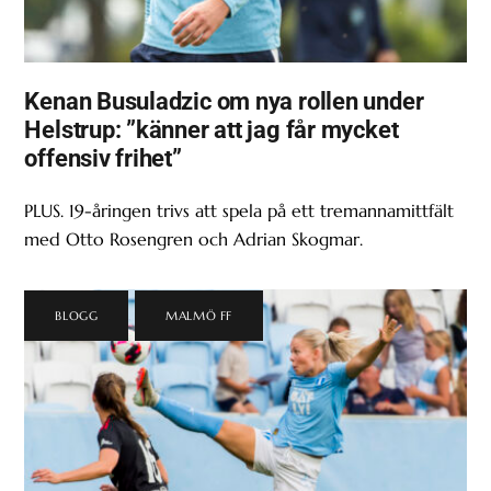
Kenan Busuladzic om nya rollen under
Helstrup: ”känner att jag får mycket
offensiv frihet”
PLUS. 19-åringen trivs att spela på ett tremannamittfält
med Otto Rosengren och Adrian Skogmar.
BLOGG
,
MALMÖ FF