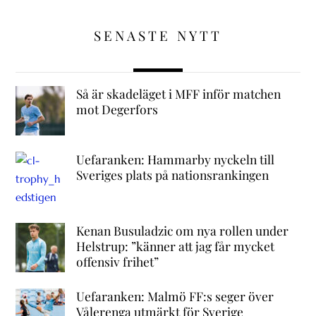
SENASTE NYTT
Så är skadeläget i MFF inför matchen
mot Degerfors
Uefaranken: Hammarby nyckeln till
Sveriges plats på nationsrankingen
Kenan Busuladzic om nya rollen under
Helstrup: ”känner att jag får mycket
offensiv frihet”
Uefaranken: Malmö FF:s seger över
Vålerenga utmärkt för Sverige