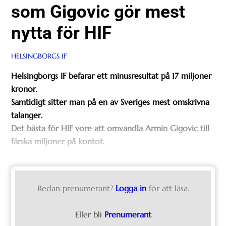
som Gigovic gör mest
nytta för HIF
HELSINGBORGS IF
Helsingborgs IF befarar ett minusresultat på 17 miljoner
kronor.
Samtidigt sitter man på en av Sveriges mest omskrivna
talanger.
Det bästa för HIF vore att omvandla Armin Gigovic till
färska miljoner på kontot.
Redan prenumerant?
Logga in
för att läsa.
Eller bli
Prenumerant