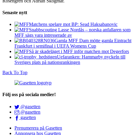
Rosengren och Adrian Skogmar.
Senaste nytt
Matchens spelare mot BP: Sead Haksabanovic
Snabbscouting Lasse Nordås – norska anfallaren som
MFF sägs vara intresserade av
Gamla MFF Dam mötte gamla Eintracht
Frankfurt i semifinal i UEFA Womens Cup
Så är skadeläget i MFF inför matchen mot Degerfors
Uefaranken: Hammarby nyckeln till
Sveriges plats på nationsrankingen
Back To Top
Följ oss på sociala medier!
@gasetten
@gasetten
gasetten
Prenumerera på Gasetten
Annonsera hos Gasetten