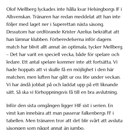
Olof Mellberg lyckades inte hålla kvar Helsingborgs IF i
Allsvenskan. Tränaren har redan meddelat att han inte
följer med laget ner i Superettan nästa säsong.
Dessutom har ordförande Krister Azelius bekräftat att
han lämnar klubben. Förberedelserna inför dagens
match har blivit allt annat än optimala, tycker Mellberg.
– Det har varit en speciell vecka, både för spelare och
ledare. Ett antal spelare kommer inte att fortsätta. Vi
hade hoppats att vi skulle få en möjlighet i den här
matchen, men luften har gått ur oss lite under veckan.
Vi har ändå jobbat på och laddat upp på ett liknande
sätt. Så ska vi förhoppningsvis få till en bra avslutning.
Inför den sista omgången ligger HIF sist i serien. En
vinst kan innebära att man passerar Falkenbergs FF i
tabellen. Men tränaren tror att det blir svårt att avsluta
säsongen som något annat än jumbo.