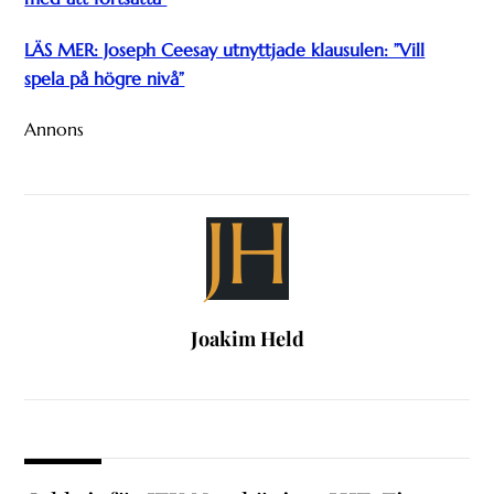
LÄS MER: Joseph Ceesay utnyttjade klausulen: ”Vill
spela på högre nivå”
Annons
JH
Joakim Held