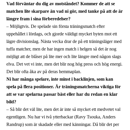
Vad förväntar du dig av motståndet? Kommer de att se
matchen lite skarpare än vad ni gör, med tanke på att de är
längre fram i sina förberedelser?
– Möjligtvis. De spelade sin första träningsmatch efter
uppehållet i lördags, och gjorde väldigt mycket byten mot ett
lägre divisionslag. Nästa vecka drar de på ett träningsläger med
tuffa matcher, men de har ingen match i helgen så det är nog
möjligt att de blåser på lite mer och lite längre med någon slags
elva. Det vet vi inte, men det blir nog hög press och hög energi.
Det blir ofta åka av på deras hemmaplan.
Ni har många spelare, inte minst i backlinjen, som kan
spela på flera positioner. Är träningsmatcherna viktiga för
att se var spelarna passar bäst eller har du redan en klar
bild?
– Så blir det väl lite, men det är inte så mycket ett medvetet val
egentligen. Nu har vi två ytterbackar (Ravy Tsouka, Anders
Randrup) som är skadade eller med känningar. Då blir det per