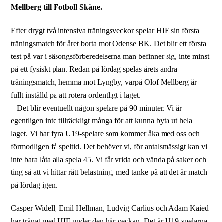
Mellberg till Fotboll Skåne.
Efter drygt två intensiva träningsveckor spelar HIF sin första
träningsmatch för året borta mot Odense BK. Det blir ett första
test på var i säsongsförberedelserna man befinner sig, inte minst
på ett fysiskt plan. Redan på lördag spelas årets andra
träningsmatch, hemma mot Lyngby, varpå Olof Mellberg är
fullt inställd på att rotera ordentligt i laget.
– Det blir eventuellt någon spelare på 90 minuter. Vi är
egentligen inte tillräckligt många för att kunna byta ut hela
laget. Vi har fyra U19-spelare som kommer åka med oss och
förmodligen få speltid. Det behöver vi, för antalsmässigt kan vi
inte bara låta alla spela 45. Vi får vrida och vända på saker och
ting så att vi hittar rätt belastning, med tanke på att det är match
på lördag igen.
Casper Widell, Emil Hellman, Ludvig Carlius och Adam Kaied
har tränat med HIF under den här veckan. Det är U19-spelarna