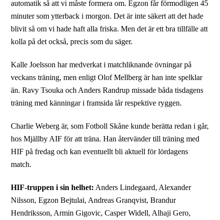
automatik så att vi måste formera om. Egzon får förmodligen 45
minuter som ytterback i morgon. Det är inte säkert att det hade
blivit så om vi hade haft alla friska. Men det är ett bra tillfälle att
kolla på det också, precis som du säger.
Kalle Joelsson har medverkat i matchliknande övningar på
veckans träning, men enligt Olof Mellberg är han inte spelklar
än. Ravy Tsouka och Anders Randrup missade båda tisdagens
träning med känningar i framsida lår respektive ryggen.
Charlie Weberg är, som Fotboll Skåne kunde berätta redan i går,
hos Mjällby AIF för att träna. Han återvänder till träning med
HIF på fredag och kan eventuellt bli aktuell för lördagens
match.
HIF-truppen i sin helhet:
Anders Lindegaard, Alexander
Nilsson, Egzon Bejtulai, Andreas Granqvist, Brandur
Hendriksson, Armin Gigovic, Casper Widell, Alhaji Gero,