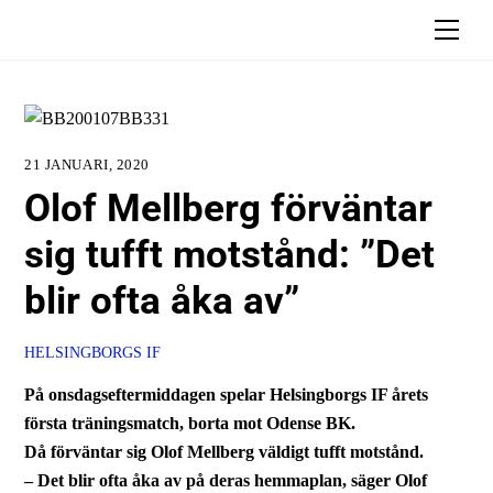
Skip
Men
to
content
21 JANUARI, 2020
Olof Mellberg förväntar
sig tufft motstånd: ”Det
blir ofta åka av”
HELSINGBORGS IF
På onsdagseftermiddagen spelar Helsingborgs IF årets
första träningsmatch, borta mot Odense BK.
Då förväntar sig Olof Mellberg väldigt tufft motstånd.
– Det blir ofta åka av på deras hemmaplan, säger Olof