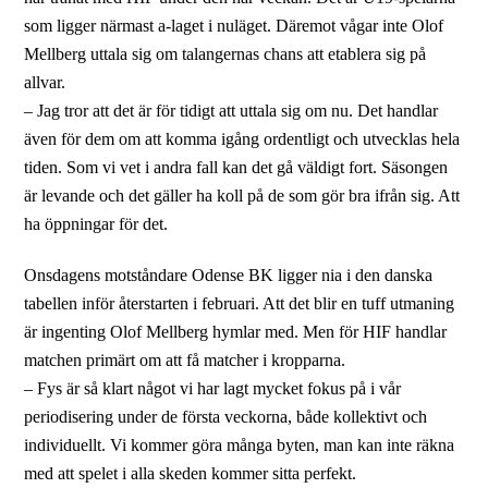
som ligger närmast a-laget i nuläget. Däremot vågar inte Olof
Mellberg uttala sig om talangernas chans att etablera sig på
allvar.
– Jag tror att det är för tidigt att uttala sig om nu. Det handlar
även för dem om att komma igång ordentligt och utvecklas hela
tiden. Som vi vet i andra fall kan det gå väldigt fort. Säsongen
är levande och det gäller ha koll på de som gör bra ifrån sig. Att
ha öppningar för det.
Onsdagens motståndare Odense BK ligger nia i den danska
tabellen inför återstarten i februari. Att det blir en tuff utmaning
är ingenting Olof Mellberg hymlar med. Men för HIF handlar
matchen primärt om att få matcher i kropparna.
– Fys är så klart något vi har lagt mycket fokus på i vår
periodisering under de första veckorna, både kollektivt och
individuellt. Vi kommer göra många byten, man kan inte räkna
med att spelet i alla skeden kommer sitta perfekt.