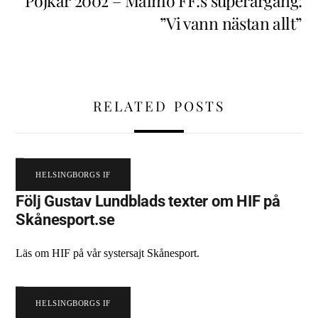
Pojkar 2002 – Malmö FF:s superårgång:
”Vi vann nästan allt”
RELATED POSTS
HELSINGBORGS IF
Följ Gustav Lundblads texter om HIF på
Skånesport.se
Läs om HIF på vår systersajt Skånesport.
HELSINGBORGS IF