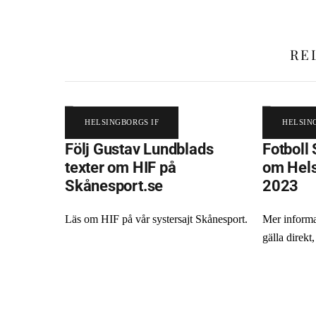
RE
HELSINGBORGS IF
HELSIN
Följ Gustav Lundblads
Fotboll 
texter om HIF på
om Hels
Skånesport.se
2023
Läs om HIF på vår systersajt Skånesport.
Mer informa
gälla direkt,