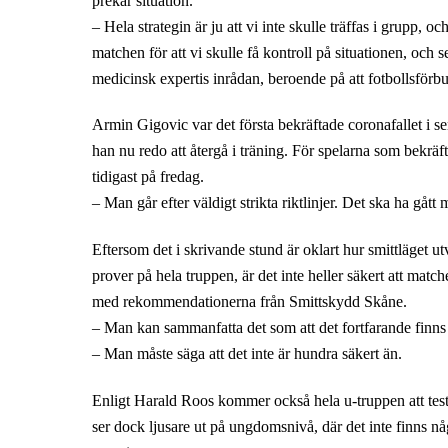
prekär situation.
– Hela strategin är ju att vi inte skulle träffas i grupp, 
matchen för att vi skulle få kontroll på situationen, och s
medicinsk expertis inrådan, beroende på att fotbollsförbu
Armin Gigovic var det första bekräftade coronafallet i 
han nu redo att återgå i träning. För spelarna som bekräf
tidigast på fredag.
– Man går efter väldigt strikta riktlinjer. Det ska ha gå
Eftersom det i skrivande stund är oklart hur smittläget 
prover på hela truppen, är det inte heller säkert att ma
med rekommendationerna från Smittskydd Skåne.
– Man kan sammanfatta det som att det fortfarande fin
– Man måste säga att det inte är hundra säkert än.
Enligt Harald Roos kommer också hela u-truppen att testa
ser dock ljusare ut på ungdomsnivå, där det inte finns nå