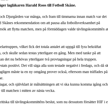
äger lagläkaren Harald Roos till Fotboll Skåne.
och Djurgården var många, och fram till timmarna innan match var det
dd Skånes rekommendation om att pausa alla fotbollsverksamhet på
försök att flytta matchen, men på förmiddagen valde tävlingskommittén at
lartruppen, vilket fick det totala antalet att uppgå till fyra bekräftat
, och skulle sedan testas ytterligare en gång. Men med tanke på att
an det nu behövas ytterligare två provtagningar på hela truppen.
estats positivt. Det vill säga alla som testade negativt i fredags, och då s
antagligen måste ta en ny omgång prover också, eftersom man träffades på
ne.
dagar, och självklart är målsättningen att vi ska kunna komma igång och
till matchen i mitten av nästa vecka.
tiska till tävlingskommitténs beslut, som nu dessutom försätter HIF i 