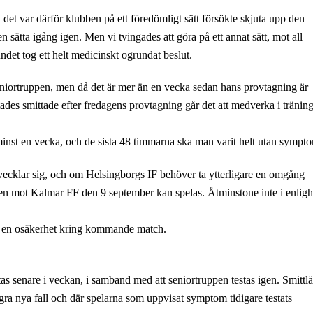
och det var därför klubben på ett föredömligt sätt försökte skjuta upp den
en sätta igång igen. Men vi tvingades att göra på ett annat sätt, mot all
ndet tog ett helt medicinskt ogrundat beslut.
seniortruppen, men då det är mer än en vecka sedan hans provtagning är
tades smittade efter fredagens provtagning går det att medverka i tränin
tt minst en vecka, och de sista 48 timmarna ska man varit helt utan sympt
utvecklar sig, och om Helsingborgs IF behöver ta ytterligare en omgång
tchen mot Kalmar FF den 9 september kan spelas. Åtminstone inte i enligh
ns en osäkerhet kring kommande match.
s senare i veckan, i samband med att seniortruppen testas igen. Smittl
gra nya fall och där spelarna som uppvisat symptom tidigare testats