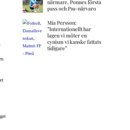
närmare, Ponnes första
pass och P19-närvaro
Mia Persson:
”Internationellt har
lagen vi möter en
cynism vi kanske fattats
g
tidigare”
om.
et
äget