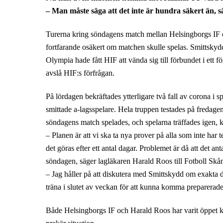
– Man måste säga att det inte är hundra säkert än, s
Turerna kring söndagens match mellan Helsingborgs IF 
fortfarande osäkert om matchen skulle spelas. Smittsky
Olympia hade fått HIF att vända sig till förbundet i ett 
avslå HIF:s förfrågan.
På lördagen bekräftades ytterligare två fall av corona i spe
smittade a-lagsspelare. Hela truppen testades på fredagen
söndagens match spelades, och spelarna träffades igen, k
– Planen är att vi ska ta nya prover på alla som inte har t
det göras efter ett antal dagar. Problemet är då att det 
söndagen, säger lagläkaren Harald Roos till Fotboll Skå
– Jag håller på att diskutera med Smittskydd om exakta 
träna i slutet av veckan för att kunna komma preparerade 
Både Helsingborgs IF och Harald Roos har varit öppet kri