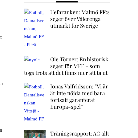
Uefaranken: Malmö FF:s
seger över Vålerenga
utmärkt för Sverige
t
Ole Törner: En historisk
seger för MFF – som
togs trots att det finns mer att ta ut
ka
Jonas Valfridsson: ”Vi är
är inte nöjda med bara
fortsatt garanterat
Europa-spel”
en
Träningsrapport: AC allt