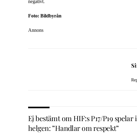
negativt.
Foto: Bildbyrån
Annons
S
Rep
Ej bestämt om HIF:s P17/P19 spelar i
helgen: ”Handlar om respekt”