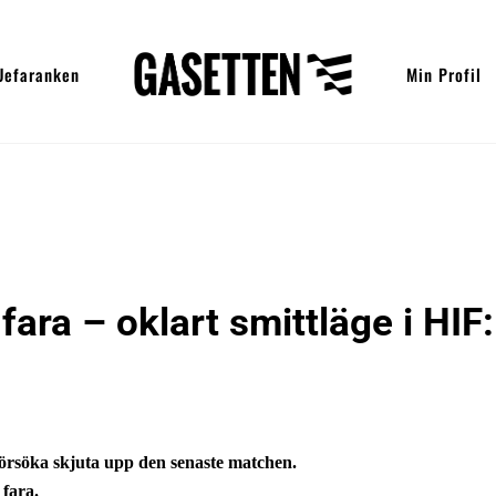
Uefaranken
Min Profil
ara – oklart smittläge i HIF:
örsöka skjuta upp den senaste matchen.
fara.