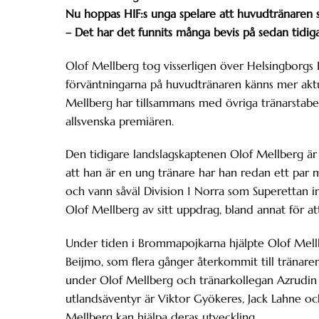
Nu hoppas HIF:s unga spelare att huvudtränaren s
– Det har det funnits många bevis på sedan tidiga
Olof Mellberg tog visserligen över Helsingborgs 
förväntningarna på huvudtränaren känns mer aktuel
Mellberg har tillsammans med övriga tränarstabe
allsvenska premiären.
Den tidigare landslagskaptenen Olof Mellberg är 
att han är en ung tränare har han redan ett par
och vann såväl Division 1 Norra som Superettan i
Olof Mellberg av sitt uppdrag, bland annat för at
Under tiden i Brommapojkarna hjälpte Olof Mellber
Beijmo, som flera gånger återkommit till tränaren
under Olof Mellberg och tränarkollegan Azrudin 
utlandsäventyr är Viktor Gyökeres, Jack Lahne och
Mellberg kan hjälpa deras utveckling.