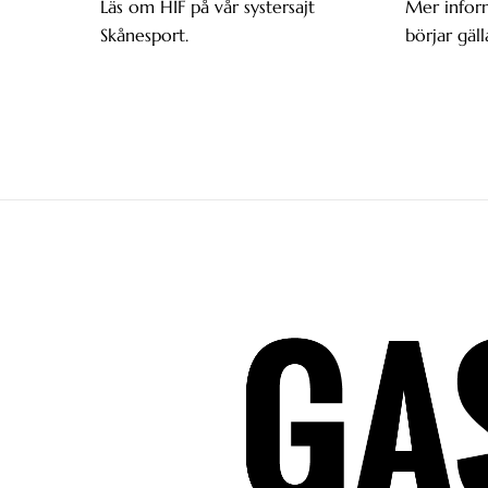
Läs om HIF på vår systersajt
Mer infor
Skånesport.
börjar gäll