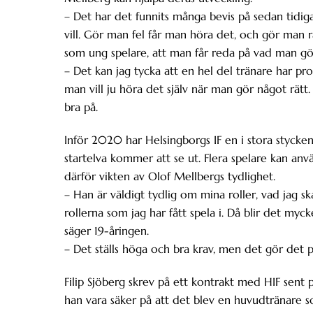
– Det har det funnits många bevis på sedan tidiga
vill. Gör man fel får man höra det, och gör man rä
som ung spelare, att man får reda på vad man gör 
– Det kan jag tycka att en hel del tränare har pro
man vill ju höra det själv när man gör något rätt.
bra på.
Inför 2020 har Helsingborgs IF en i stora stycken
startelva kommer att se ut. Flera spelare kan anv
därför vikten av Olof Mellbergs tydlighet.
– Han är väldigt tydlig om mina roller, vad jag s
rollerna som jag har fått spela i. Då blir det myck
säger 19-åringen.
– Det ställs höga och bra krav, men det gör det på
Filip Sjöberg skrev på ett kontrakt med HIF sent p
han vara säker på att det blev en huvudtränare s