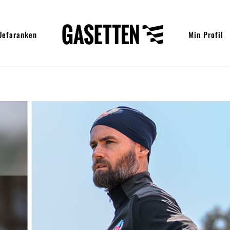
Uefaranken
Min Profil