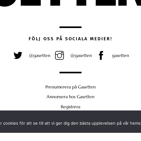
FÖLJ OSS PÅ SOCIALA MEDIER!
@gasetten
@gasetten
gasetten
Prenumerera på Gasetten
Annonsera hos Gasetten
Registrera
Köp Plus
 cookies för att se till att vi ger dig den bästa upplevelsen på vår hems