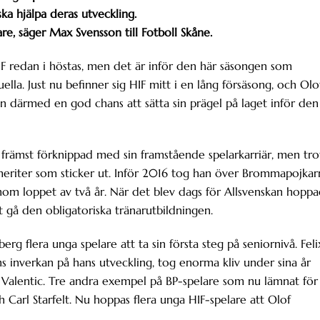
ka hjälpa deras utveckling.
re, säger Max Svensson till Fotboll Skåne.
IF redan i höstas, men det är inför den här säsongen som
la. Just nu befinner sig HIF mitt i en lång försäsong, och Olo
n därmed en god chans att sätta sin prägel på laget inför den
främst förknippad med sin framstående spelarkarriär, men tro
 meriter som sticker ut. Inför 2016 tog han över Brommapojkar
nom loppet av två år. När det blev dags för Allsvenskan hopp
t gå den obligatoriska tränarutbildningen.
g flera unga spelare att ta sin första steg på seniornivå. Feli
s inverkan på hans utveckling, tog enorma kliv under sina år
Valentic. Tre andra exempel på BP-spelare som nu lämnat för
 Carl Starfelt. Nu hoppas flera unga HIF-spelare att Olof