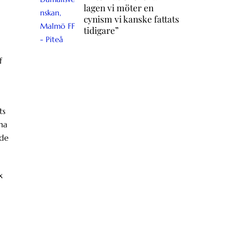
lagen vi möter en
cynism vi kanske fattats
tidigare”
f
ts
na
ade
x