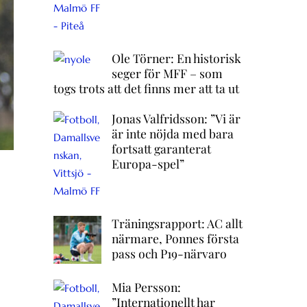
Ole Törner: En historisk
seger för MFF – som
togs trots att det finns mer att ta ut
Jonas Valfridsson: ”Vi är
är inte nöjda med bara
fortsatt garanterat
Europa-spel”
Träningsrapport: AC allt
närmare, Ponnes första
pass och P19-närvaro
Mia Persson:
”Internationellt har