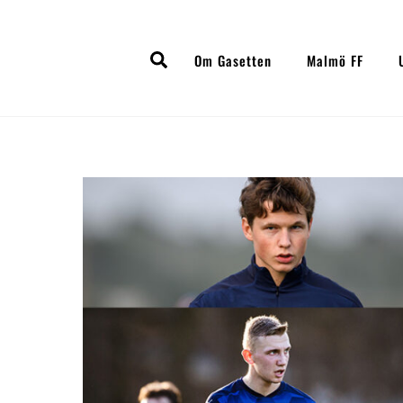
Skip
to
Search
content
Om Gasetten
Malmö FF