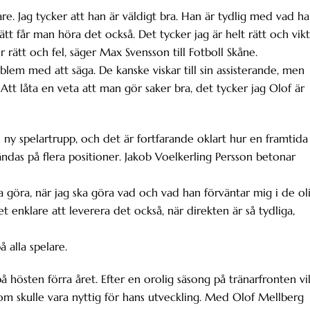
re. Jag tycker att han är väldigt bra. Han är tydlig med vad h
tt får man höra det också. Det tycker jag är helt rätt och vikt
rätt och fel, säger Max Svensson till Fotboll Skåne.
blem med att säga. De kanske viskar till sin assisterande, men
 Att låta en veta att man gör saker bra, det tycker jag Olof är
 ny spelartrupp, och det är fortfarande oklart hur en framtida
ändas på flera positioner. Jakob Voelkerling Persson betonar
ka göra, när jag ska göra vad och vad han förväntar mig i de ol
et enklare att leverera det också, när direkten är så tydliga,
 alla spelare.
å hösten förra året. Efter en orolig säsong på tränarfronten vil
om skulle vara nyttig för hans utveckling. Med Olof Mellberg