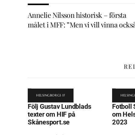
Annelie Nilsson historisk – första
målet i MFF: ”Men vi vill vinna ocks
RE
HELSINGBORGS IF
HELSING
Följ Gustav Lundblads
Fotboll 
texter om HIF på
om Hels
Skånesport.se
2023