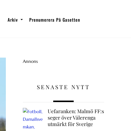
Arkiv
Prenumerera På Gasetten
Annons
SENASTE NYTT
Uefaranken: Malmö FF:s
seger över Vålerenga
utmärkt för Sverige