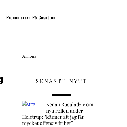
Prenumerera På Gasetten
Annons
g
SENASTE NYTT
Kenan Busuladzic om
nya rollen under
Helstrup: ”känner att jag får
mycket offensiv frihet”