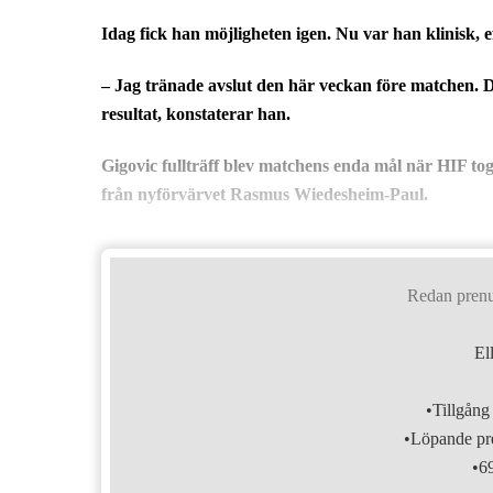
Idag fick han möjligheten igen. Nu var han klinisk, e
– Jag tränade avslut den här veckan före matchen. De
resultat, konstaterar han.
Gigovic fullträff blev matchens enda mål när HIF to
från nyförvärvet Rasmus Wiedesheim-Paul.
Redan pren
El
•Tillgång 
•Löpande pre
•6