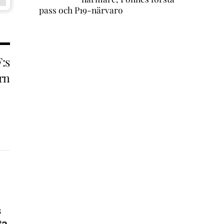
pass och P19-närvaro
:s
ern
s
ta