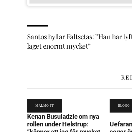
Santos hyllar Faltsetas: ”Han har lyf
laget enormt mycket”
RE
MALMÖ FF
BLOGG
Kenan Busuladzic om nya
rollen under Helstrup:
Uefaran
”känner att jag får mycket
seger ö