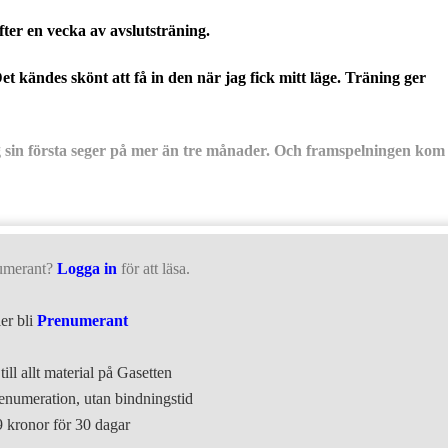
fter en vecka av avslutsträning.
t kändes skönt att få in den när jag fick mitt läge. Träning ger
g sin första seger på mer än tre månader. Och framspelningen kom
umerant?
Logga in
för att läsa.
ler bli
Prenumerant
till allt material på Gasetten
numeration, utan bindningstid
9 kronor för 30 dagar