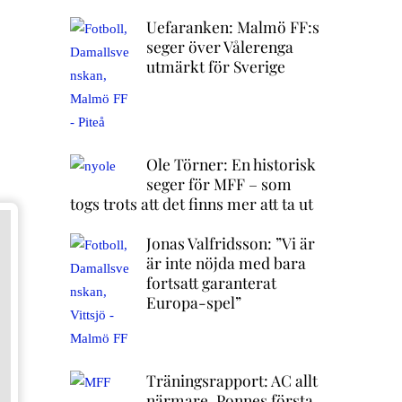
Uefaranken: Malmö FF:s
seger över Vålerenga
utmärkt för Sverige
Ole Törner: En historisk
seger för MFF – som
togs trots att det finns mer att ta ut
Jonas Valfridsson: ”Vi är
är inte nöjda med bara
fortsatt garanterat
Europa-spel”
Träningsrapport: AC allt
närmare, Ponnes första