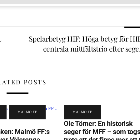
t
Spelarbetyg HIF: Höga betyg för HIF
centrala mittfältstrio efter seg
LATED POSTS
,
MALMÖ FF
MALMÖ FF
Ole Törner: En historisk
ken: Malmö FF:s
seger för MFF – som tog
ver Vålerenga
trots att det finns mer att 