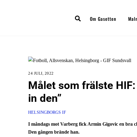
Skip
to
Search
Om Gasetten
Mal
content
24 JULI, 2022
Målet som frälste HIF:
in den”
HELSINGBORGS IF
I måndags mot Varberg fick Armin Gigovic en bra chan
Den gången brände han.