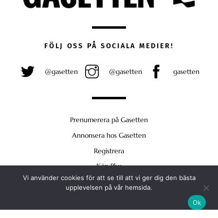
FÖLJ OSS PÅ SOCIALA MEDIER!
@gasetten
@gasetten
gasetten
Prenumerera på Gasetten
Annonsera hos Gasetten
Registrera
Köp Plus
Vi använder cookies för att se till att vi ger dig den bästa
Back
upplevelsen på vår hemsida.
To
Ok
Top