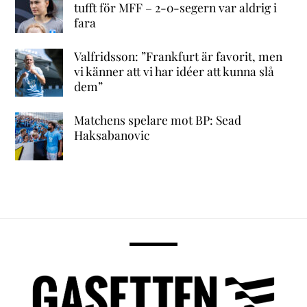
tufft för MFF – 2-0-segern var aldrig i
fara
Valfridsson: ”Frankfurt är favorit, men
vi känner att vi har idéer att kunna slå
dem”
Matchens spelare mot BP: Sead
Haksabanovic