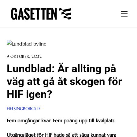
Skip
to
Men
content
9 OKTOBER, 2022
Lundblad: Är allting på
väg att gå åt skogen för
HIF igen?
HELSINGBORGS IF
Fem omgångar kvar. Fem poäng upp till kvalplats.
Utgångsläget för HIF hade så att säga kunnat vara