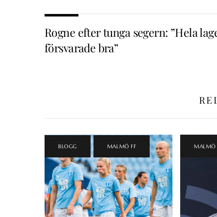
Rogne efter tunga segern: ”Hela lag
försvarade bra”
RE
BLOGG
,
MALMÖ FF
MALMÖ 