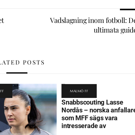
et
Vadslagning inom fotboll: D
ultimata guid
LATED POSTS
FF
MALMÖ FF
Snabbscouting Lasse
Nordås – norska anfallar
som MFF sägs vara
intresserade av