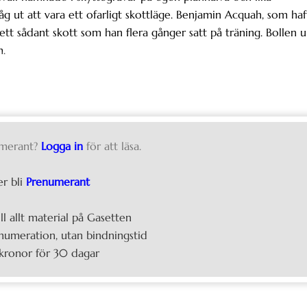
 ut att vara ett ofarligt skottläge. Benjamin Acquah, som haf
l ett sådant skott som han flera gånger satt på träning. Bollen 
m.
merant?
Logga in
för att läsa.
er bli
Prenumerant
ill allt material på Gasetten
umeration, utan bindningstid
kronor för 30 dagar