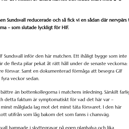
n Sundsvall reducerade och så fick vi en sådan där nervpärs t
ma – som slutade lyckligt för HIF.
F Sundsvall inför den här matchen. Ett ihåligt bygge som inte
är de flesta pilar pekat åt rätt håll under de senaste veckorna:
are försvar. Samt en dokumenterad förmåga att besegra GIF
 fyra veckor sedan.
ättre än bottenkollegorna i matchens inledning. Särskilt farli
Och detta faktum är symptomatiskt för vad det här var –
minst målglada lag mot det minst täta försvaret. I den här
skott utifrån som låg bakom det som fanns i chansväg.
svall hamnade i skyttegravar på egen planhalva och lika