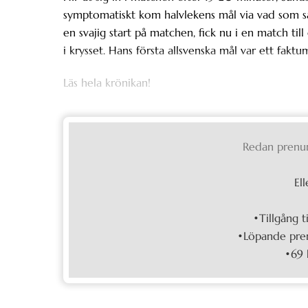
symptomatiskt kom halvlekens mål via vad som såg
en svajig start på matchen, fick nu i en match til
i krysset. Hans första allsvenska mål var ett faktu
Läs hela krönikan!
Redan prenu
Ell
•Tillgång t
•Löpande pren
•69 