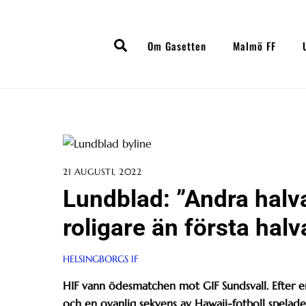
Skip
to
Search
content
Om Gasetten
Malmö FF
21 AUGUSTI, 2022
Lundblad: ”Andra halva
roligare än första halv
HELSINGBORGS IF
HIF vann ödesmatchen mot GIF Sundsvall. Efter e
och en ovanlig sekvens av Hawaii-fotboll spelade