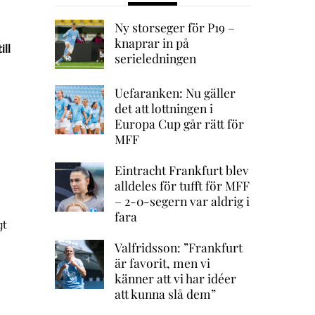
Ny storseger för P19 –
knaprar in på
ill
serieledningen
Uefaranken: Nu gäller
det att lottningen i
Europa Cup går rätt för
MFF
Eintracht Frankfurt blev
alldeles för tufft för MFF
– 2-0-segern var aldrig i
fara
gt
Valfridsson: ”Frankfurt
är favorit, men vi
känner att vi har idéer
att kunna slå dem”