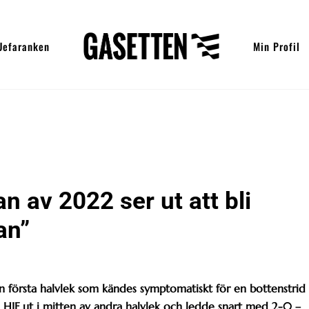
Uefaranken
Min Profil
n av 2022 ser ut att bli
an”
n första halvlek som kändes symptomatiskt för en bottenstrid
 HIF ut i mitten av andra halvlek och ledde snart med 2-0 –