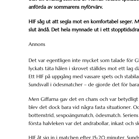
anförda av sommarens nyförvärv.
HIF såg ut att segla mot en komfortabel seger. Me
slut ändå. Det hela mynnade ut i ett stopptidsdra
Annons
Det var egentligen inte mycket som talade för GI
lyckats täta hålen i skrovet ställdes mot ett lag d
Ett HIF på uppgång med vassare spets och stabil
Sundsvall i ödesmatcher – de gjorde det för bara
Men Giffarna gav det en chans och var betydligt b
blev det dock bara vid några fasta situationer. 
bottenstrid, sexpoängsmatch, ödesmatch. Seriens 
första halvleken var det andrabollar, inkast och 
HIF åt sig in i matchen efter 15-20 minuter, Sund