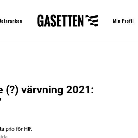
Uefaranken
Min Profil
e (?) värvning 2021:
”
ta prio för HIF.
ida.