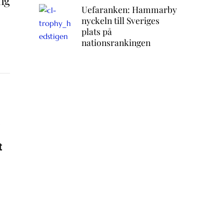
ng
Uefaranken: Hammarby
nyckeln till Sveriges
plats på
nationsrankingen
a
t