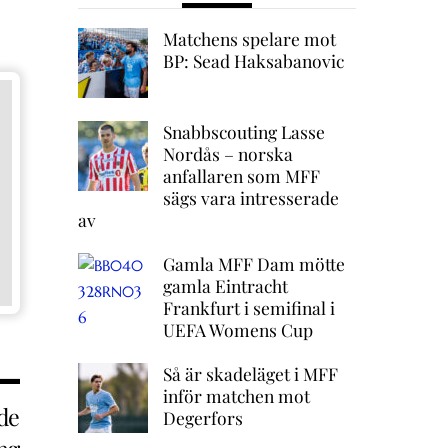
Matchens spelare mot
BP: Sead Haksabanovic
Snabbscouting Lasse
Nordås – norska
anfallaren som MFF
sägs vara intresserade
av
Gamla MFF Dam mötte
gamla Eintracht
Frankfurt i semifinal i
UEFA Womens Cup
Så är skadeläget i MFF
inför matchen mot
de
Degerfors