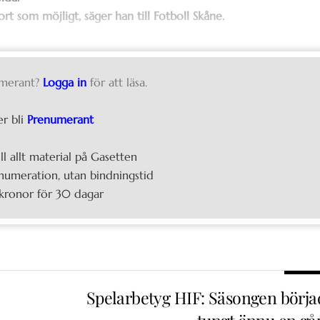
rt som möjligt, säger han till Fotboll Skåne.
merant?
Logga in
för att läsa.
er bli
Prenumerant
ill allt material på Gasetten
umeration, utan bindningstid
kronor för 30 dagar
Spelarbetyg HIF: Säsongen börja