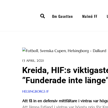
Skip
to
Search
content
Om Gasetten
Malmö FF
13 APRIL, 2021
Kreida, HIF:s viktigast
”Funderade inte länge
HELSINGBORGS IF
Att få in en defensiv mittfältare i vintras var högs
Att lämna Estland i vintras var högsta prio för Kre