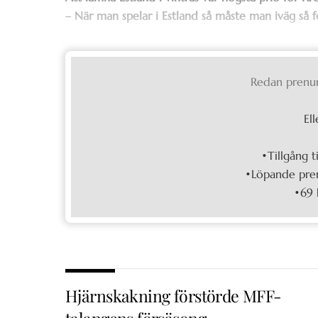
– När man spelar i Estland så måste man iväg så fo
Redan prenu
Ell
•Tillgång t
•Löpande pren
•69 
Hjärnskakning förstörde MFF-