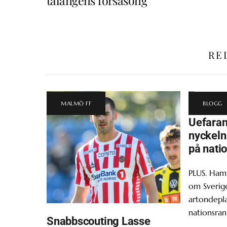
talangens försäsong
RE
MALMÖ FF
BLOGG
Uefara
nyckeln 
på nati
PLUS. Ham
om Sverige
artondepl
nationsran
Snabbscouting Lasse