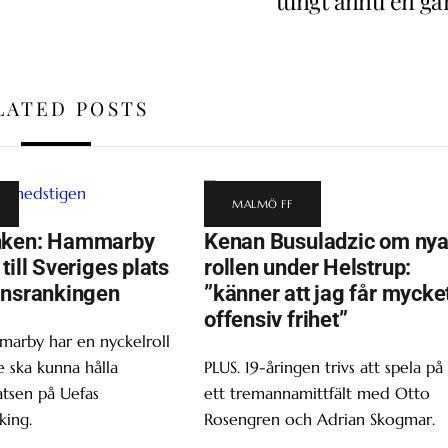
tungt ännu en gå
LATED POSTS
MALMÖ FF
nken: Hammarby
Kenan Busuladzic om ny
till Sveriges plats
rollen under Helstrup:
onsrankingen
”känner att jag får mycke
offensiv frihet”
marby har en nyckelroll
 ska kunna hålla
PLUS. 19-åringen trivs att spela på
atsen på Uefas
ett tremannamittfält med Otto
king.
Rosengren och Adrian Skogmar.