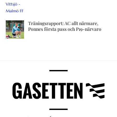
Träningsrapport: AC allt närmare,
Ponnes första pass och P19-närvaro