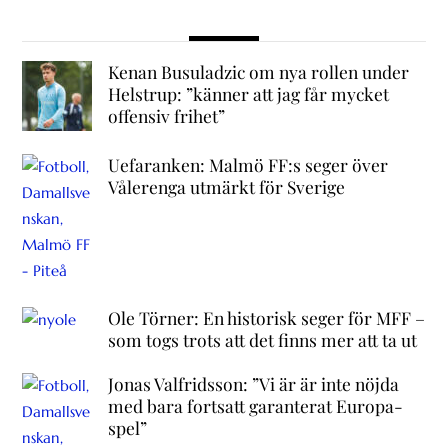
Kenan Busuladzic om nya rollen under
Helstrup: ”känner att jag får mycket
offensiv frihet”
Uefaranken: Malmö FF:s seger över
Vålerenga utmärkt för Sverige
Ole Törner: En historisk seger för MFF –
som togs trots att det finns mer att ta ut
Jonas Valfridsson: ”Vi är är inte nöjda
med bara fortsatt garanterat Europa-
spel”