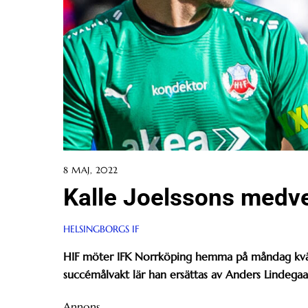
8 MAJ, 2022
Kalle Joelssons medv
HELSINGBORGS IF
HIF möter IFK Norrköping hemma på måndag kväll.
succémålvakt lär han ersättas av Anders Lindegaa
Annons