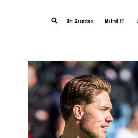
Skip
to
Search
content
Om Gasetten
Malmö FF