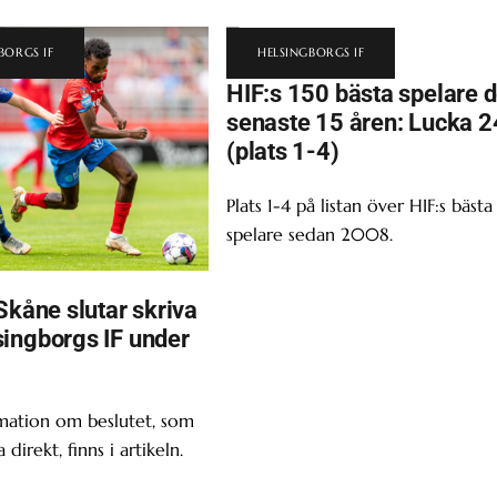
BORGS IF
HELSINGBORGS IF
HIF:s 150 bästa spelare 
senaste 15 åren: Lucka 2
(plats 1-4)
Plats 1-4 på listan över HIF:s bästa
spelare sedan 2008.
Skåne slutar skriva
ingborgs IF under
mation om beslutet, som
a direkt, finns i artikeln.