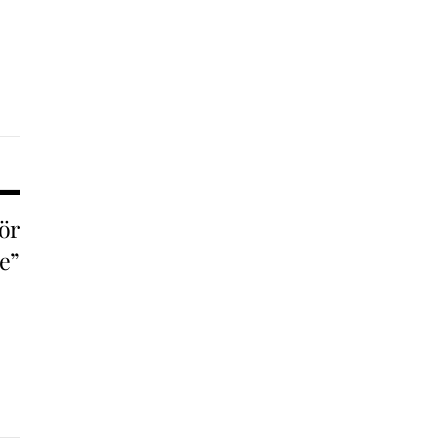
ör
e”