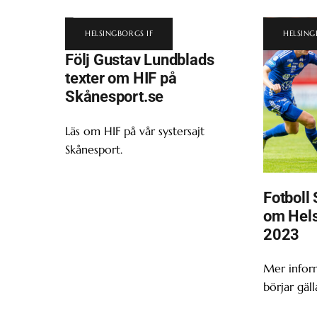
HELSINGBORGS IF
HELSING
Följ Gustav Lundblads
texter om HIF på
Skånesport.se
Läs om HIF på vår systersajt
Skånesport.
Fotboll 
om Hels
2023
Mer infor
börjar gäll