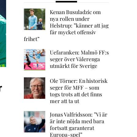
Kenan Busuladzic om
nya rollen under
Helstrup: ”känner att jag
får mycket offensiv
frihet”
Uefaranken: Malmö FF:s
seger över Vålerenga
utmärkt för Sverige
Ole Törner: En historisk
r
seger för MFF – som
togs trots att det finns
mer att ta ut
Jonas Valfridsson: ”Vi är
är inte nöjda med bara
fortsatt garanterat
Europa-spel”