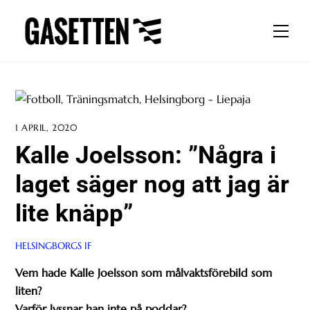
Skip
to
Men
content
1 APRIL, 2020
Kalle Joelsson: ”Några i
laget säger nog att jag är
lite knäpp”
HELSINGBORGS IF
Vem hade Kalle Joelsson som målvaktsförebild som
liten?
Varför lyssnar han inte på poddar?