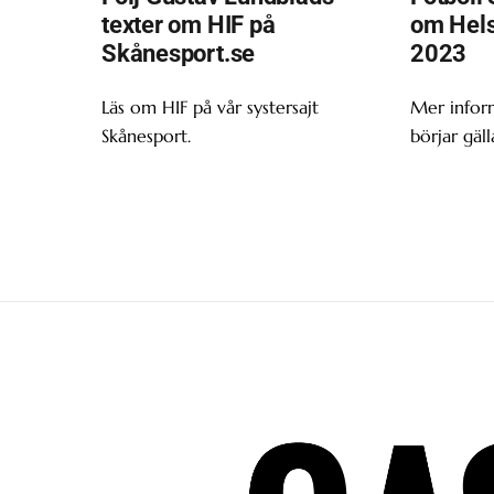
texter om HIF på
om Hels
Skånesport.se
2023
Läs om HIF på vår systersajt
Mer infor
Skånesport.
börjar gäll