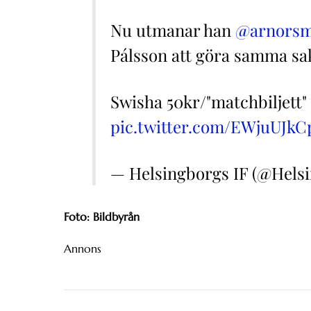
Nu utmanar han
@arnors
Pálsson att göra samma sa
Swisha 50kr/"matchbiljett" t
pic.twitter.com/EWjuUJkC
— Helsingborgs IF (@Hels
Foto: Bildbyrån
Annons