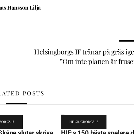
nas Hansson Lilja
Helsingborgs IF tränar på gräs ige
”Om inte planen är fruse
LATED POSTS
BORGS IF
HELSINGBORGS IF
Skåne slutar skriva
HIF:s 150 bästa spelare 