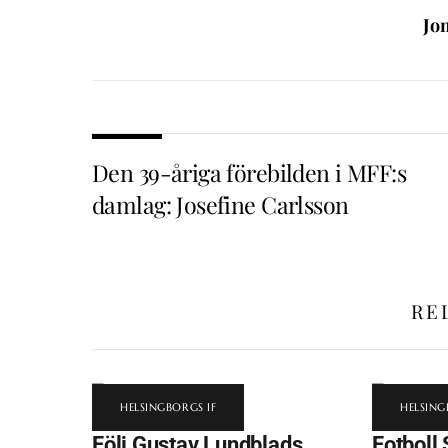
Jo
Den 39-åriga förebilden i MFF:s
damlag: Josefine Carlsson
RE
HELSINGBORGS IF
HELSING
Följ Gustav Lundblads
Fotboll 