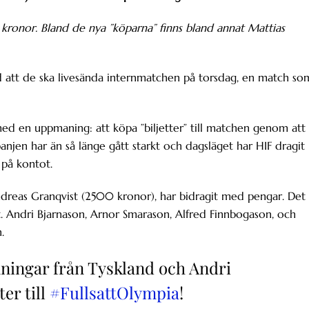
ronor. Bland de nya ”köparna” finns bland annat Mattias
d att de ska livesända internmatchen på torsdag, en match so
ed en uppmaning: att köpa ”biljetter” till matchen genom att
panjen har än så länge gått starkt och dagsläget har HIF dragit 
på kontot.
ndreas Granqvist (2500 kronor), har bidragit med pengar. Det
rt. Andri Bjarnason, Arnor Smarason, Alfred Finnbogason, och
.
ningar från Tyskland och Andri
er till
#FullsattOlympia
!