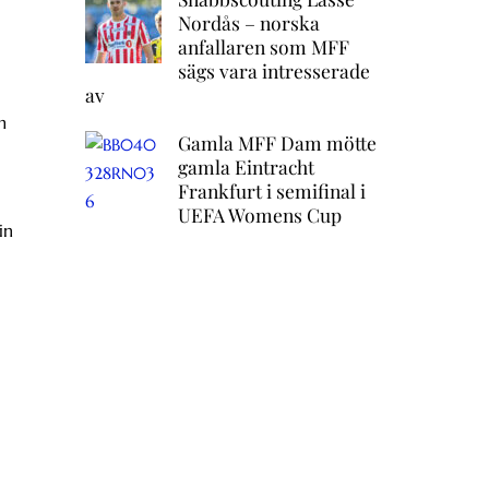
Nordås – norska
anfallaren som MFF
sägs vara intresserade
av
m
Gamla MFF Dam mötte
gamla Eintracht
Frankfurt i semifinal i
UEFA Womens Cup
in