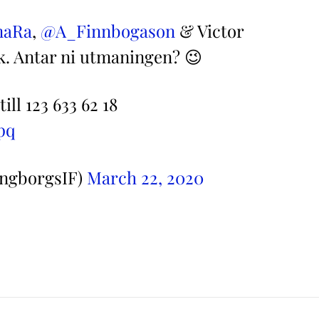
maRa
,
@A_Finnbogason
& Victor
k. Antar ni utmaningen? 😉
ill 123 633 62 18
pq
ingborgsIF)
March 22, 2020