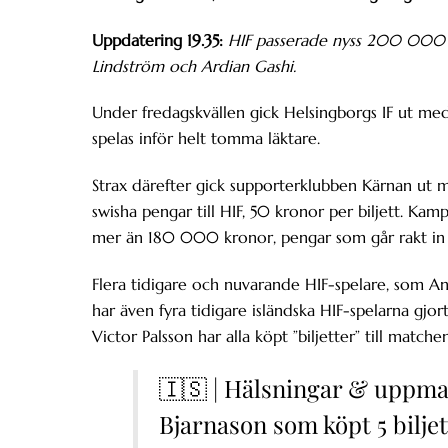
Uppdatering 19.35:
HIF passerade nyss 200 000 k
Lindström och Ardian Gashi.
Under fredagskvällen gick Helsingborgs IF ut me
spelas inför helt tomma läktare.
Strax därefter gick supporterklubben Kärnan ut m
swisha pengar till HIF, 50 kronor per biljett. Kam
mer än 180 000 kronor, pengar som går rakt in 
Flera tidigare och nuvarande HIF-spelare, som A
har även fyra tidigare isländska HIF-spelarna gjo
Victor Palsson har alla köpt ”biljetter” till matchen
🇮🇸 | Hälsningar & uppma
Bjarnason som köpt 5 biljett