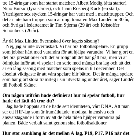
tre 15-åringar som har startat matcher: Albert Modig (åtta starter),
Nino Bursic (fyra starter), och Liam Rosberg Käck (en start).
Ytterligare sex stycken 15-åringar har varit med i matchtrupper. Och
det är inte bara truppen som är ung: tränaren Max Lindén är 30 år,
och övriga i ledarteamet är Tim Stjerna (29 år) och Kristoffer
Schönbeck (26 år).
Är då Max Lindén överraskad över lagets säsong?
– Nej, jag är inte överraskad. Vi har bra fotbollsspelare. En grupp
som jobbar hårt med varandra för att hjälpa varandra. Vi har gjort en
del bra prestationer och det är roligt att det har gått bra, men vi är
ödmjuka inför att vi spelar i en serie med många bra lag och att det
är en lång säsong med matcher som spelas in till december. Det
absolut viktigaste är att våra spelare blir bättre. Det är många spelare
som har gjort stora framsteg i sin utveckling under året, säger Lindén
till Fotboll Skåne.
Om någon utifrån hade definierat hur ni spelar fotboll, hur
hade det låtit då tror du?
– Jag hade hoppats att de hade sett identiteten, vårt DNA. Att man
ser ett HIF-lag som är framåtlutade, modiga, intensiva och
ansvarstagande i form av att de hela tiden hjälper varandra på
planen. Både verbalt samt genom sina fotbollsaktioner.
Hur stor samklang är det mellan A-lag, P19, P17, P16 när det