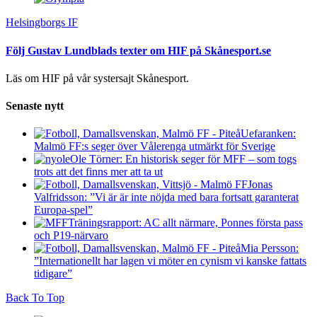
Helsingborgs IF
Följ Gustav Lundblads texter om HIF på Skånesport.se
Läs om HIF på vår systersajt Skånesport.
Senaste nytt
Uefaranken:
Malmö FF:s seger över Vålerenga utmärkt för Sverige
Ole Törner: En historisk seger för MFF – som togs
trots att det finns mer att ta ut
Jonas
Valfridsson: ”Vi är är inte nöjda med bara fortsatt garanterat
Europa-spel”
Träningsrapport: AC allt närmare, Ponnes första pass
och P19-närvaro
Mia Persson:
”Internationellt har lagen vi möter en cynism vi kanske fattats
tidigare”
Back To Top