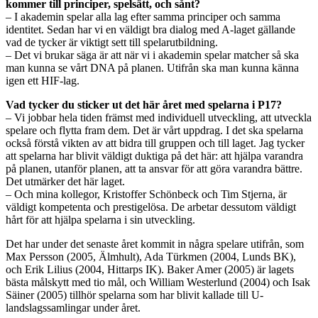
kommer till principer, spelsätt, och sånt?
– I akademin spelar alla lag efter samma principer och samma
identitet. Sedan har vi en väldigt bra dialog med A-laget gällande
vad de tycker är viktigt sett till spelarutbildning.
– Det vi brukar säga är att när vi i akademin spelar matcher så ska
man kunna se vårt DNA på planen. Utifrån ska man kunna känna
igen ett HIF-lag.
Vad tycker du sticker ut det här året med spelarna i P17?
– Vi jobbar hela tiden främst med individuell utveckling, att utveckla
spelare och flytta fram dem. Det är vårt uppdrag. I det ska spelarna
också förstå vikten av att bidra till gruppen och till laget. Jag tycker
att spelarna har blivit väldigt duktiga på det här: att hjälpa varandra
på planen, utanför planen, att ta ansvar för att göra varandra bättre.
Det utmärker det här laget.
– Och mina kollegor, Kristoffer Schönbeck och Tim Stjerna, är
väldigt kompetenta och prestigelösa. De arbetar dessutom väldigt
hårt för att hjälpa spelarna i sin utveckling.
Det har under det senaste året kommit in några spelare utifrån, som
Max Persson (2005, Älmhult), Ada Türkmen (2004, Lunds BK),
och Erik Lilius (2004, Hittarps IK). Baker Amer (2005) är lagets
bästa målskytt med tio mål, och William Westerlund (2004) och Isak
Säiner (2005) tillhör spelarna som har blivit kallade till U-
landslagssamlingar under året.