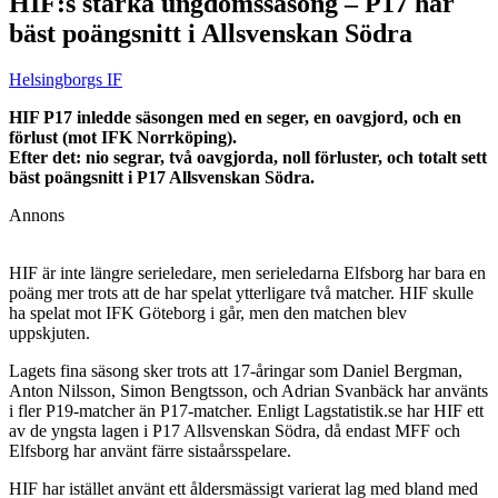
HIF:s starka ungdomssäsong – P17 har
bäst poängsnitt i Allsvenskan Södra
Helsingborgs IF
HIF P17 inledde säsongen med en seger, en oavgjord, och en
förlust (mot IFK Norrköping).
Efter det: nio segrar, två oavgjorda, noll förluster, och totalt sett
bäst poängsnitt i P17 Allsvenskan Södra.
Annons
HIF är inte längre serieledare, men serieledarna Elfsborg har bara en
poäng mer trots att de har spelat ytterligare två matcher. HIF skulle
ha spelat mot IFK Göteborg i går, men den matchen blev
uppskjuten.
Lagets fina säsong sker trots att 17-åringar som Daniel Bergman,
Anton Nilsson, Simon Bengtsson, och Adrian Svanbäck har använts
i fler P19-matcher än P17-matcher. Enligt Lagstatistik.se har HIF ett
av de yngsta lagen i P17 Allsvenskan Södra, då endast MFF och
Elfsborg har använt färre sistaårsspelare.
HIF har istället använt ett åldersmässigt varierat lag med bland med