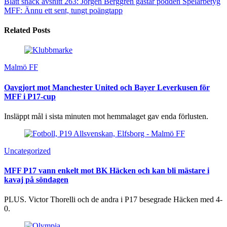
Blått snack avsnitt 263: Jörgen Berggren gästar podden
Spelarbetyg
MFF: Ännu ett sent, tungt poängtapp
Related Posts
Malmö FF
Oavgjort mot Manchester United och Bayer Leverkusen för
MFF i P17-cup
Insläppt mål i sista minuten mot hemmalaget gav enda förlusten.
Uncategorized
MFF P17 vann enkelt mot BK Häcken och kan bli mästare i
kavaj på söndagen
PLUS. Victor Thorelli och de andra i P17 besegrade Häcken med 4-
0.