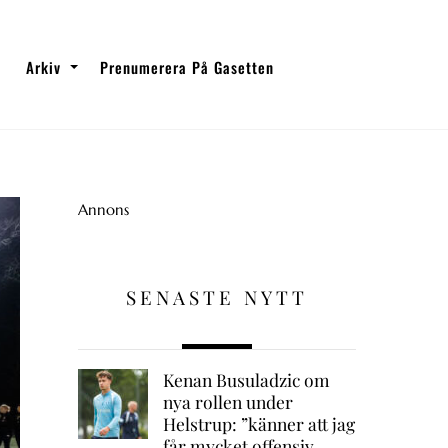
Arkiv
Prenumerera På Gasetten
Annons
SENASTE NYTT
Kenan Busuladzic om
nya rollen under
Helstrup: ”känner att jag
får mycket offensiv