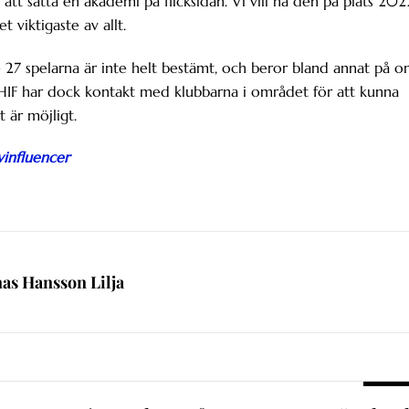
att sätta en akademi på flicksidan. Vi vill ha den på plats 202
t viktigaste av allt.
27 spelarna är inte helt bestämt, och beror bland annat på 
 HIF har dock kontakt med klubbarna i området för att kunna
 är möjligt.
vinfluencer
nas Hansson Lilja