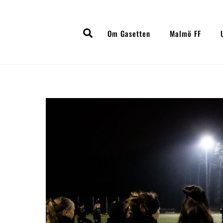
Skip
to
Search
content
Om Gasetten
Malmö FF