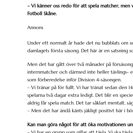
– Vi känner oss redo för att spela matcher, men vi 
Fotboll Skåne.
Annons
Under ett normalt år hade det nu bubblats om s
damlagets första säsong. Det här är en satsning s
Men det har gått över två månader på försäsongen
internmatcher och därmed inte heller tävlings- el
som förberedelse inför Division 4-säsongen.
– Vi tränar på för fullt. Vi har tränat sedan den 1
spelarna två dagar extra ledigt. Det blir en specie
aldrig får spela match. Det tar såklart mentalt, s
– Men det har ändå känts jäkligt positivt här i bö
Kan man göra något för att öka motivationen un
– Vi har en grupp som gillar att tävla. Vi ska täv