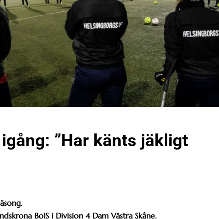
igång: ”Har känts jäkligt
 säsong.
ndskrona BoIS i Division 4 Dam Västra Skåne.