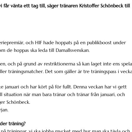
får vänta ett tag till, säger tränaren Kristoffer Schönbeck till
eriepremiär, och HIF hade hoppats på en publikboost under
om de hoppas ska leda till Damallsvenskan.
, och på grund av restriktionerna så kan laget inte ens spela
ler träningsmatcher. Det som gäller är tre träningspass i veck
4:e januari och har kört på för fullt. Denna veckan har vi gett
ll situation när man bara tränar och tränar från januari, och
äger Schönbeck.
rjan.
der träning?
la på träningar, vi ska jobba mycket med hur man ska tävla och