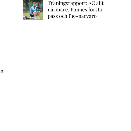
Träningsrapport: AC allt
närmare, Ponnes första
pass och P19-närvaro
an