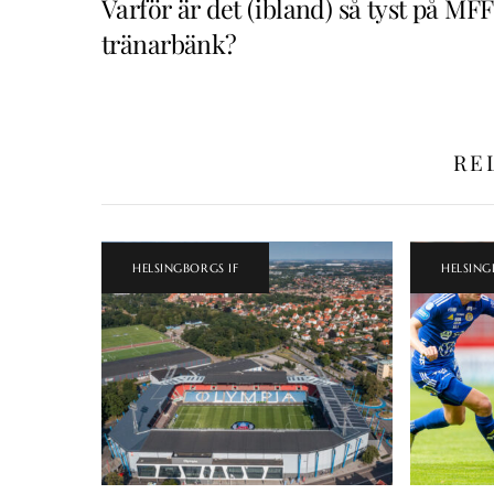
Varför är det (ibland) så tyst på MFF
tränarbänk?
RE
HELSINGBORGS IF
HELSING