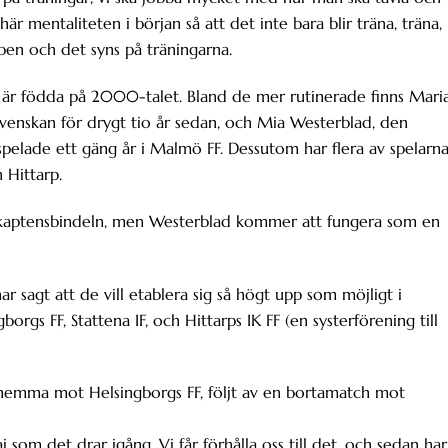
är mentaliteten i början så att det inte bara blir träna, träna,
pen och det syns på träningarna.
n är födda på 2000-talet. Bland de mer rutinerade finns Mari
svenskan för drygt tio år sedan, och Mia Westerblad, den
pelade ett gäng år i Malmö FF. Dessutom har flera av spelarn
h Hittarp.
kaptensbindeln, men Westerblad kommer att fungera som en
ar sagt att de vill etablera sig så högt upp som möjligt i
rgs FF, Stattena IF, och Hittarps IK FF (en systerförening till
, hemma mot Helsingborgs FF, följt av en bortamatch mot
j som det drar igång. Vi får förhålla oss till det, och sedan har