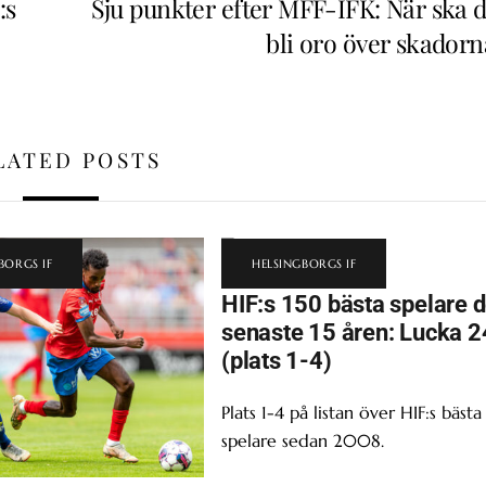
:s
Sju punkter efter MFF-IFK: När ska d
bli oro över skadorn
LATED POSTS
BORGS IF
HELSINGBORGS IF
HIF:s 150 bästa spelare 
senaste 15 åren: Lucka 2
(plats 1-4)
Plats 1-4 på listan över HIF:s bästa
spelare sedan 2008.