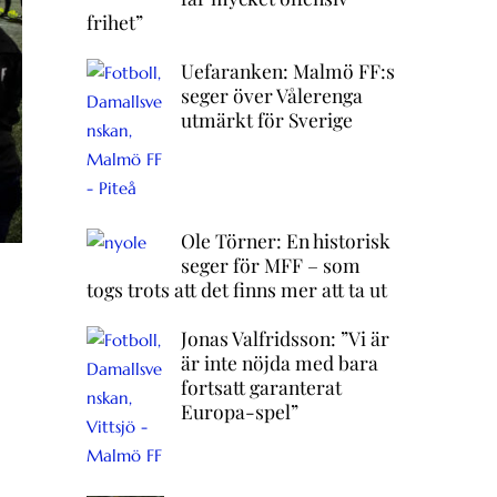
frihet”
Uefaranken: Malmö FF:s
seger över Vålerenga
utmärkt för Sverige
Ole Törner: En historisk
seger för MFF – som
togs trots att det finns mer att ta ut
Jonas Valfridsson: ”Vi är
är inte nöjda med bara
fortsatt garanterat
Europa-spel”