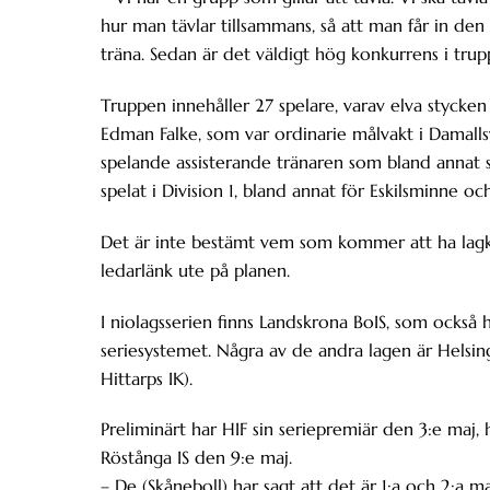
hur man tävlar tillsammans, så att man får in den h
träna. Sedan är det väldigt hög konkurrens i trup
Truppen innehåller 27 spelare, varav elva stycke
Edman Falke, som var ordinarie målvakt i Damall
spelande assisterande tränaren som bland annat s
spelat i Division 1, bland annat för Eskilsminne oc
Det är inte bestämt vem som kommer att ha lag
ledarlänk ute på planen.
I niolagsserien finns Landskrona BoIS, som också h
seriesystemet. Några av de andra lagen är Helsingbo
Hittarps IK).
Preliminärt har HIF sin seriepremiär den 3:e maj
Röstånga IS den 9:e maj.
– De (Skåneboll) har sagt att det är 1:a och 2:a ma