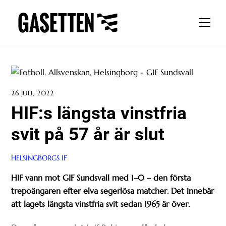
Skip
to
Men
content
26 JULI, 2022
HIF:s längsta vinstfria
svit på 57 år är slut
HELSINGBORGS IF
HIF vann mot GIF Sundsvall med 1–0 – den första
trepoängaren efter elva segerlösa matcher. Det innebär
att lagets längsta vinstfria svit sedan 1965 är över.