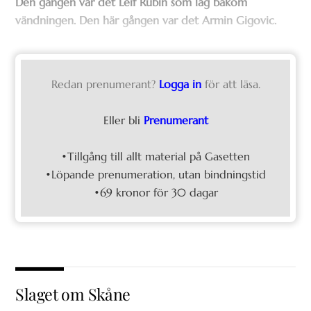
Den gången var det Leif Rubin som låg bakom
vändningen. Den här gången var det Armin Gigovic.
Redan prenumerant?
Logga in
för att läsa.
Eller bli
Prenumerant
•Tillgång till allt material på Gasetten
•Löpande prenumeration, utan bindningstid
•69 kronor för 30 dagar
Slaget om Skåne