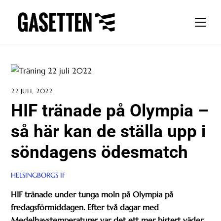
Skip
to
Men
content
22 JULI, 2022
HIF tränade på Olympia –
så här kan de ställa upp i
söndagens ödesmatch
HELSINGBORGS IF
HIF tränade under tunga moln på Olympia på
fredagsförmiddagen. Efter två dagar med
Medelhavstemperaturer var det ett mer bistert väder