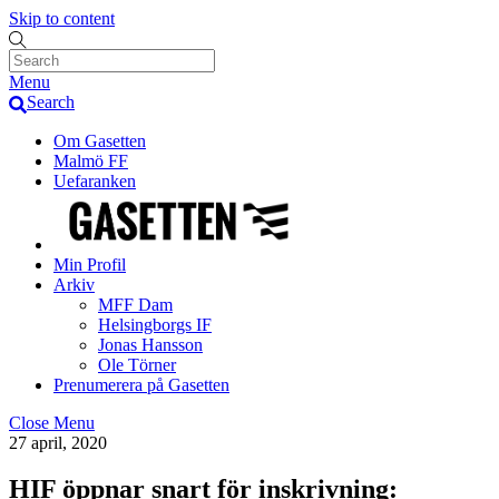
Skip to content
Menu
Search
Om Gasetten
Malmö FF
Uefaranken
Min Profil
Arkiv
MFF Dam
Helsingborgs IF
Jonas Hansson
Ole Törner
Prenumerera på Gasetten
Close Menu
27 april, 2020
HIF öppnar snart för inskrivning: