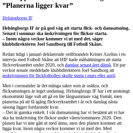
”Planerna ligger kvar”
Helsingborgs IF
Helsingborgs IF är på god väg att starta flick- och damsatsning.
Senast i sommar ska inskrivningen för flickor starta.
– Inom några veckor kommer vi ut med det, säger
klubbdirektören Joel Sandborg till Fotboll Skåne.
Redan tidigt i januari deklarerade ordföranden Krister Azelius i en
intervju med Fotboll Skåne att HIF hade målsättningen att starta
flickverksamhet under 2020, och
damlag senast året därpå
. Ett par
veckor senare meddelade klubbdirektören Joel Sandborg att
inskrivningen för flickfotbollen skulle starta i mars eller april
.
Men i coronatider är det många saker som är osäkra, och
flicksatsningen är inget undantag. Helsingborgs IF har i ett ansträngt
ekonomiskt läge valt att gå en lite långsammare väg framåt, men
planerna på att få igång flickverksamhet i år och damlag nästa
säsong ligger fortfarande kvar.
– Det är ganska enkelt. I vår damsatsning har vi bestämt att vi har
ska ha inskrivning för flickor under våren/sommaren 2020. Den
planen har vi inte gått ut med ännu, men den planen kommer att
ligga kvar. Inom några veckor kommer vi ut med det. Med