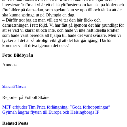
investerar är för att vi är ett elitskyltfönster som kan skapa idoler och
förebilder på damsidan, som spelare kan se upp till och tänka att de
ska kunna springa ut på Olympia en dag.
– Därför tror jag att man vill att vi tar den här flick- och
damsatsningen i rätt följd. Vi har fått gå igenom det här grundligt för
att se vad vi klarar ut och inte, och hade vi inte haft ideella krafter
som hade varit beredda att hjälpa till hade det varit svårare. Men vi
tycker att det är så otroligt viktigt att det här går igång. Därför
kommer vi att driva igenom det också.
Foto: Bildbyrån
Annons
Simon Pålsson
Reporter på Fotboll Skåne
MFF erbjuder Tim Prica förlängning: ”Goda förhoppningar”
Gyimah ångrar flytten till Europa och Helsingborgs IF
Related Posts