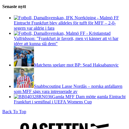
Senaste nytt
Eintracht Frankfurt blev alldeles för tufft för MFF – 2-0-
segern var aldrig i fara
Valfridsson: ”Frankfurt är favorit, men vi känner att vi har
idéer att kunna slå dem”
Matchens spelare mot BP: Sead Haksabanovic
Snabbscouting Lasse Nordås – norska anfallaren
som MFF sägs vara intresserade av
Gamla MFF Dam mötte gamla Eintracht
Frankfurt i semifinal i UEFA Womens Cup
Back To Top