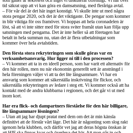
som gäller är sekretess och inget vi diskuterar offentligt. Vi har över
tid säkrat upp att vi kan göra en damsatsning, med fleråriga avtal.
– För vår del är det här inget konstigt. Vi skulle inte ut med några
stora pengar 2020, och det är det viktigaste. De pengar som kommer
in blir viktiga för oss framöver. Vi hoppas att hela coronadelen är
löst, så att vi inte sitter med för stora sviter framåt utan kan följa upp
satsningen med pengarna. Det är inte heller så att företagen har
betalt in hela summan nu, utan det är flera utbetalningar som
kommer över hela avtalstiden.
Den första stora rekryteringen som skulle göras var en
verksamhetsansvarig. Hur ligger ni till i den processen?
– Vi kommer att ta in en ideell person, som har varit ett alternativ för
den här rollen, men nu när ekonomin generellt sett är ansträngd i
hela föreningen väljer vi att ta det lite långsammare. Vi har en
ansvarig som kommer att säkerställa inskrivning för flickor, och
säkerställa rekryteringen av ledare i steg ett. Vi kommer också att ha
kontakt med de andra klubbarna i regionen, och det går vi ut med
inom kort.
Har era flick- och dampartners förståelse för den här billigare,
lite långsammare lösningen?
– Utan att jag har djupt pratat med dem om det är min känsla
definitivt att de förstår vårt läge. Det här är någonting som slog rakt
igenom hela klubben, och därför vet jag att deras högsta önskan är
att HIF ska finnas kvar och överleva det här. Att man går in och