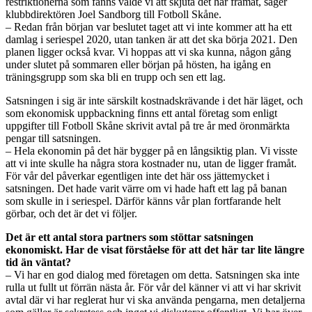
restriktionerna som fanns valde vi att skjuta det här framåt, säger
klubbdirektören Joel Sandborg till Fotboll Skåne.
– Redan från början var beslutet taget att vi inte kommer att ha ett
damlag i seriespel 2020, utan tanken är att det ska börja 2021. Den
planen ligger också kvar. Vi hoppas att vi ska kunna, någon gång
under slutet på sommaren eller början på hösten, ha igång en
träningsgrupp som ska bli en trupp och sen ett lag.
Satsningen i sig är inte särskilt kostnadskrävande i det här läget, och
som ekonomisk uppbackning finns ett antal företag som enligt
uppgifter till Fotboll Skåne skrivit avtal på tre år med öronmärkta
pengar till satsningen.
– Hela ekonomin på det här bygger på en långsiktig plan. Vi visste
att vi inte skulle ha några stora kostnader nu, utan de ligger framåt.
För vår del påverkar egentligen inte det här oss jättemycket i
satsningen. Det hade varit värre om vi hade haft ett lag på banan
som skulle in i seriespel. Därför känns vår plan fortfarande helt
görbar, och det är det vi följer.
Det är ett antal stora partners som stöttar satsningen
ekonomiskt. Har de visat förståelse för att det här tar lite längre
tid än väntat?
– Vi har en god dialog med företagen om detta. Satsningen ska inte
rulla ut fullt ut förrän nästa år. För vår del känner vi att vi har skrivit
avtal där vi har reglerat hur vi ska använda pengarna, men detaljerna