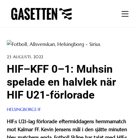
Skip
to
Men
content
23 AUGUSTI, 2022
HIF–KFF 0–1: Muhsin
spelade en halvlek när
HIF U21-förlorade
HELSINGBORGS IF
HIF:s U21-lag förlorade eftermiddagens hemmamatch
mot Kalmar FF. Kevin Jensens mål i den sjätte minuten
blev matchens enda. Fotboll Skåne har talat med HIF:s