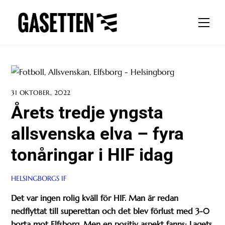
Skip
to
Men
content
31 OKTOBER, 2022
Årets tredje yngsta
allsvenska elva – fyra
tonåringar i HIF idag
HELSINGBORGS IF
Det var ingen rolig kväll för HIF. Man är redan
nedflyttat till superettan och det blev förlust med 3-0
borta mot Elfsborg. Men en positiv aspekt fanns: Lagets