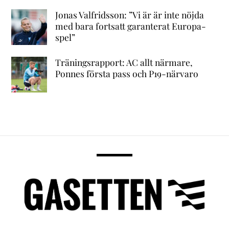
Jonas Valfridsson: ”Vi är är inte nöjda
med bara fortsatt garanterat Europa-
spel”
Träningsrapport: AC allt närmare,
Ponnes första pass och P19-närvaro