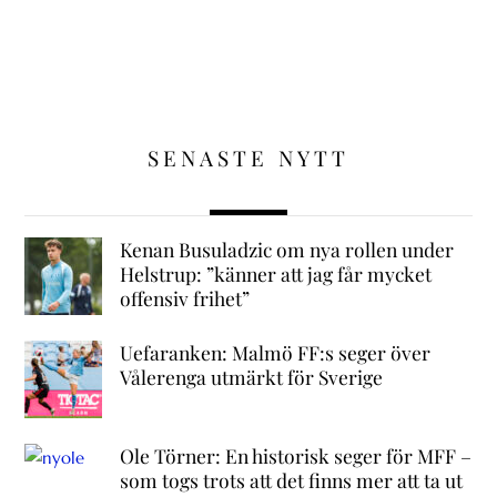
SENASTE NYTT
Kenan Busuladzic om nya rollen under
Helstrup: ”känner att jag får mycket
offensiv frihet”
Uefaranken: Malmö FF:s seger över
Vålerenga utmärkt för Sverige
Ole Törner: En historisk seger för MFF –
som togs trots att det finns mer att ta ut