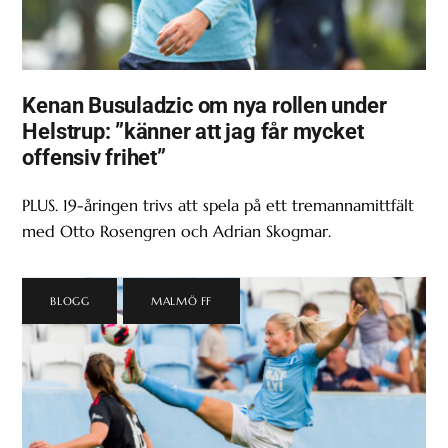
Kenan Busuladzic om nya rollen under
Helstrup: ”känner att jag får mycket
offensiv frihet”
PLUS. 19-åringen trivs att spela på ett tremannamittfält
med Otto Rosengren och Adrian Skogmar.
BLOGG
,
MALMÖ FF