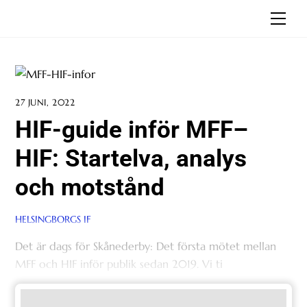
Skip
Men
to
content
27 JUNI, 2022
HIF-guide inför MFF–
HIF: Startelva, analys
och motstånd
HELSINGBORGS IF
Det är dags för Skånederby: Det första mötet mellan
MFF och HIF inför publik sedan 2019. Vi ti