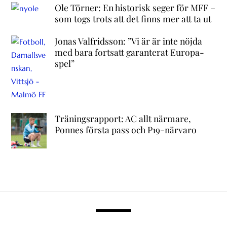
Ole Törner: En historisk seger för MFF –
som togs trots att det finns mer att ta ut
Jonas Valfridsson: ”Vi är är inte nöjda
med bara fortsatt garanterat Europa-
spel”
Träningsrapport: AC allt närmare,
Ponnes första pass och P19-närvaro