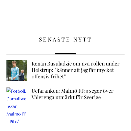
SENASTE NYTT
Kenan Busuladzic om nya rollen under
Helstrup: ”känner att jag får mycket
offensiv frihet”
Uefaranken: Malmö FF:s seger över
Vålerenga utmärkt för Sverige