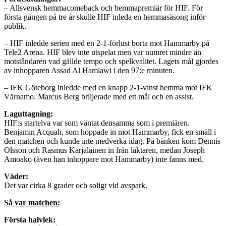
– Allsvensk hemmacomeback och hemmapremiär för HIF. För
första gången på tre år skulle HIF inleda en hemmasäsong inför
publik.
– HIF inledde serien med en 2-1-förlust borta mot Hammarby på
Tele2 Arena. HIF blev inte utspelat men var numret mindre än
motståndaren vad gällde tempo och spelkvalitet. Lagets mål gjordes
av inhopparen Assad Al Hamlawi i den 97:e minuten.
– IFK Göteborg inledde med en knapp 2-1-vinst hemma mot IFK
Värnamo. Marcus Berg briljerade med ett mål och en assist.
Laguttagning:
HIF:s startelva var som väntat densamma som i premiären.
Benjamin Acquah, som hoppade in mot Hammarby, fick en smäll i
den matchen och kunde inte medverka idag. På bänken kom Dennis
Olsson och Rasmus Karjalainen in från läktaren, medan Joseph
Amoako (även han inhoppare mot Hammarby) inte fanns med.
Väder:
Det var cirka 8 grader och soligt vid avspark.
Så var matchen:
Första halvlek: