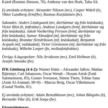
Kaied (Rasmus Jönsson, 70), Anthony van den Hurk, Taha Ali.
Ej använda avbytare: Alexander Nilsson (mv), Casper Widell (b),
Viktor Lundberg (b/mf/fw), Rasmus Karjalainen (fw).
Saknades:
Anders Lindegaard (mv, återhämtar sig från knäskada),
Victor Blixt (b, fotfraktur), Andreas Landgren (b/mf, återhämtar sig
från knäskada). Jakob Voelkerling Persson (b/mf, återhämtar sig
från knäskada), Sumar Almadjed (mf, återhämtar sig från
knäskada), Brandur Hendriksson (mf, knäskadad), Benjamin
Acquah (mf, vadskadad), Victor Göransson (mf, återhämtar sig från
knäskada), Wilhelm Loeper (fw, mellanfotsfraktur).
Övriga A-lagsspelare: Nils Arvidsson (mv), Emil Hellman (b),
Joseph Amoako (fw).
IFK Göteborg (4-4-2):
Warner Hahn – Alexander Jallow, Mattias
Bjärsmyr, Carl Johansson, Oscar Wendt – Hosam Aiesh (Emil
Salomonsson, 85), Gustav Svensson, Simon Thern, Tobias Sana
(Amir Al-Ammari, 90+8) – Marcus Berg, Oscar Vilhelmsson
(Gustaf Norlin, 81).
Ej använda avbytare: Adam Benediktsson (mv), Johan Bångsbo (b),
Bernardo Vilar (b), Erik Sorga (fw).
Förutsättningar: