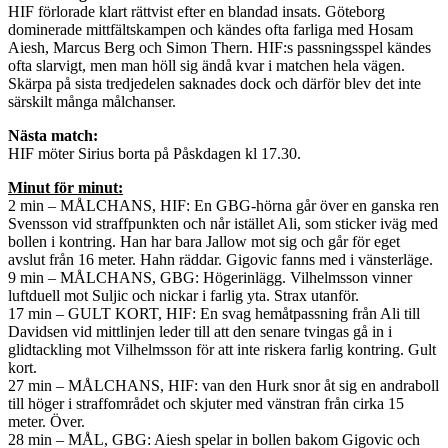
HIF förlorade klart rättvist efter en blandad insats. Göteborg
dominerade mittfältskampen och kändes ofta farliga med Hosam
Aiesh, Marcus Berg och Simon Thern. HIF:s passningsspel kändes
ofta slarvigt, men man höll sig ändå kvar i matchen hela vägen.
Skärpa på sista tredjedelen saknades dock och därför blev det inte
särskilt många målchanser.
Nästa match:
HIF möter Sirius borta på Påskdagen kl 17.30.
Minut för minut:
2 min – MÅLCHANS, HIF: En GBG-hörna går över en ganska ren
Svensson vid straffpunkten och når istället Ali, som sticker iväg med
bollen i kontring. Han har bara Jallow mot sig och går för eget
avslut från 16 meter. Hahn räddar. Gigovic fanns med i vänsterläge.
9 min – MÅLCHANS, GBG: Högerinlägg. Vilhelmsson vinner
luftduell mot Suljic och nickar i farlig yta. Strax utanför.
17 min – GULT KORT, HIF: En svag hemåtpassning från Ali till
Davidsen vid mittlinjen leder till att den senare tvingas gå in i
glidtackling mot Vilhelmsson för att inte riskera farlig kontring. Gult
kort.
27 min – MÅLCHANS, HIF: van den Hurk snor åt sig en andraboll
till höger i straffområdet och skjuter med vänstran från cirka 15
meter. Över.
28 min – MÅL, GBG: Aiesh spelar in bollen bakom Gigovic och