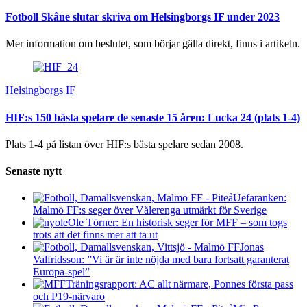
Fotboll Skåne slutar skriva om Helsingborgs IF under 2023
Mer information om beslutet, som börjar gälla direkt, finns i artikeln.
Helsingborgs IF
HIF:s 150 bästa spelare de senaste 15 åren: Lucka 24 (plats 1-4)
Plats 1-4 på listan över HIF:s bästa spelare sedan 2008.
Senaste nytt
Uefaranken:
Malmö FF:s seger över Vålerenga utmärkt för Sverige
Ole Törner: En historisk seger för MFF – som togs
trots att det finns mer att ta ut
Jonas
Valfridsson: ”Vi är är inte nöjda med bara fortsatt garanterat
Europa-spel”
Träningsrapport: AC allt närmare, Ponnes första pass
och P19-närvaro