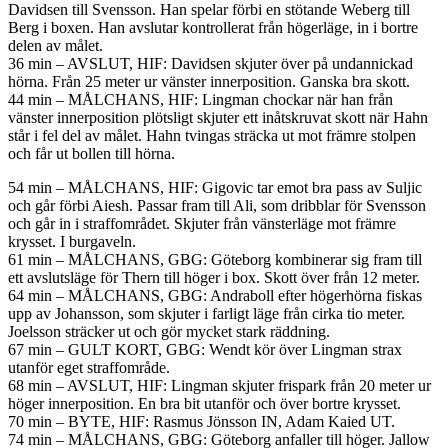
Davidsen till Svensson. Han spelar förbi en stötande Weberg till
Berg i boxen. Han avslutar kontrollerat från högerläge, in i bortre
delen av målet.
36 min – AVSLUT, HIF: Davidsen skjuter över på undannickad
hörna. Från 25 meter ur vänster innerposition. Ganska bra skott.
44 min – MÅLCHANS, HIF: Lingman chockar när han från
vänster innerposition plötsligt skjuter ett inåtskruvat skott när Hahn
står i fel del av målet. Hahn tvingas sträcka ut mot främre stolpen
och får ut bollen till hörna.
54 min – MÅLCHANS, HIF: Gigovic tar emot bra pass av Suljic
och går förbi Aiesh. Passar fram till Ali, som dribblar för Svensson
och går in i straffområdet. Skjuter från vänsterläge mot främre
krysset. I burgaveln.
61 min – MÅLCHANS, GBG: Göteborg kombinerar sig fram till
ett avslutsläge för Thern till höger i box. Skott över från 12 meter.
64 min – MÅLCHANS, GBG: Andraboll efter högerhörna fiskas
upp av Johansson, som skjuter i farligt läge från cirka tio meter.
Joelsson sträcker ut och gör mycket stark räddning.
67 min – GULT KORT, GBG: Wendt kör över Lingman strax
utanför eget straffområde.
68 min – AVSLUT, HIF: Lingman skjuter frispark från 20 meter ur
höger innerposition. En bra bit utanför och över bortre krysset.
70 min – BYTE, HIF: Rasmus Jönsson IN, Adam Kaied UT.
74 min – MÅLCHANS, GBG: Göteborg anfaller till höger. Jallow