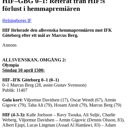
HIF–GBG 0–1: Referat från HIF:s
förlust i hemmapremiären
Helsingborgs IF
HIF förlorade den allsvenska hemmapremiären mot IFK
Göteborg efter ett mål av Marcus Berg.
Annons
ALLSVENSKAN, OMGÅNG 2:
Olympia
Söndag 10 april 1500:
HIF–IFK Göteborg 0–1 (0–1)
0–1 Marcus Berg (28, assist Gustav Svensson)
Publik: 11407
Gula kort:
Viljormur Davidsen (17), Oscar Wendt (67), Armin
Gigovic (79), Taha Ali (79), Hosam Aiesh (79), Marcus Berg (79)
HIF (4-3-3):
Kalle Joelsson – Ravy Tsouka, Ali Suljic, Charlie
Weberg, Viljormur Davidsen – Armin Gigovic (Dennis Olsson, 83),
Albert Ejupi, Lucas Lingman (Assad Al Hamlawi, 83) – Adam