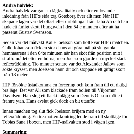
Andra halvlek:
Andra halvlek var ganska lågkvalitativ och efter en lovande
inledning från HIF:s sida tog Göteborg över allt mer. När HIF
skapade lägen var det oftast efter dribblingar från Taha Ali och han
hade ett farligt skott i burgaveln i den 54:e minuten efter att ha
passerat Gustav Svensson.
Sedan var det målvakt Kalle Joelsson som höll kvar HIF i matchen.
Calle Johansson fick en stor chans att göra mål på sin gamla
hemmaarena i den 64:e minuten när han sköt från position mitt i
straffområdet efter en hörna, men Joelsson gjorde en mycket stark
reflexräddning. Tio minuter senare var det Alexander Jallow som
sökte krysset, men Joelsson hann dit och stoppade ett giftigt skott
från 18 meter.
HIF försökte åstadkomma en forcering och kom fram till ett riktigt
bra läge. Det var Ali som klackade fram bollen till Viljormur
Davidsen. Han slog ett flackt inlägg som Dennis Olsson mötte i
främre ytan. Hans avslut gick dock en bit utanför.
Innan matchen tog slut fick Joelsson briljera med en ny
reflexräddning. En tre-mot-en-kontring ledde fram till skottläge för
Tobias Sana i boxen, men HIF-målvakten stod i vägen igen.
Summering: