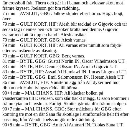
får crossboll från Thern och går in i banan och avlossar skott mot
främre krysset. Joelsson gör bra räddning.
75 min – AVSLUT, GBG: Jallow skjuter efter hörna. Högt, högt,
över.
79 min – GULT KORT, HIF: Aiesh blir tacklad av Gigovic och tar
sedan tag i dennes ben och försöker brotta ned denne. Gigovic
svarar med att få upp en hand i Aiesh ansikte.
79 min – GULT KORT, GBG: Aiesh varnas.
79 min – GULT KORT, HIF: Ali varnas efter tumult som följde
efter ovanstående avblåsning.
79 min – GULT KORT, GBG: Berg varnas.
81 min – BYTE, GBG: Gustaf Norlin IN, Oscar Vilhelmsson UT.
83 min – BYTE, HIF: Dennis Olsson IN, Armin Gigovic UT.
83 min – BYTE, HIF: Assad Al Hamlawi IN, Lucas Lingman UT.
85 min – BYTE, GBG: Emil Salomonsson IN, Hosam Aiesh UT.
86 min – AVSLUT, HIF: Vänsterinlägg från Ali dyker ned mot
ribban och Hahn tvingas rädda till hörna.
90+4 min – MÅLCHANS, HIF: Ali klackar bollen på
vänsterkanten till Davidsen, som slår flackt inlägg. Olsson kommer i
främre ytan och avslutar. Farligt. Skottet går utanför främre stolpen.
90+7 min – MÅLCHANS, GBG: Stor målchans för GBG efter
kontring tre mot en där Sana får skottläge i straffområde helt fri efter
passning från Wendt. Joelsson gör reflexräddning.
90+8 min – BYTE, GBG: Amir Al Ammari IN, Tobias Sana UT.