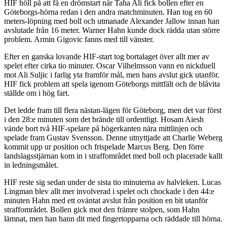
HIF höll på att få en drömstart när Taha Ali fick bollen efter en
Göteborgs-hörna redan i den andra matchminuten. Han tog en 60
meters-löpning med boll och utmanade Alexander Jallow innan han
avslutade från 16 meter. Warner Hahn kunde dock rädda utan större
problem. Armin Gigovic fanns med till vänster.
Efter en ganska lovande HIF-start tog bortalaget över allt mer av
spelet efter cirka tio minuter. Oscar Vilhelmsson vann en nickduell
mot Ali Suljic i farlig yta framför mål, men hans avslut gick utanför.
HIF fick problem att spela igenom Göteborgs mittfält och de blåvita
ställde om i hög fart.
Det ledde fram till flera nästan-lägen för Göteborg, men det var först
i den 28:e minuten som det brände till ordentligt. Hosam Aiesh
vände bort två HIF-spelare på högerkanten nära mittlinjen och
spelade fram Gustav Svensson. Denne utnyttjade att Charlie Weberg
kommit upp ur position och frispelade Marcus Berg. Den förre
landslagsstjärnan kom in i straffområdet med boll och placerade kallt
in ledningsmålet.
HIF reste sig sedan under de sista tio minuterna av halvleken. Lucas
Lingman blev allt mer involverad i spelet och chockade i den 44:e
minuten Hahn med ett oväntat avslut från position en bit utanför
straffområdet. Bollen gick mot den främre stolpen, som Hahn
lämnat, men han hann dit med fingertopparna och räddade till hörna.