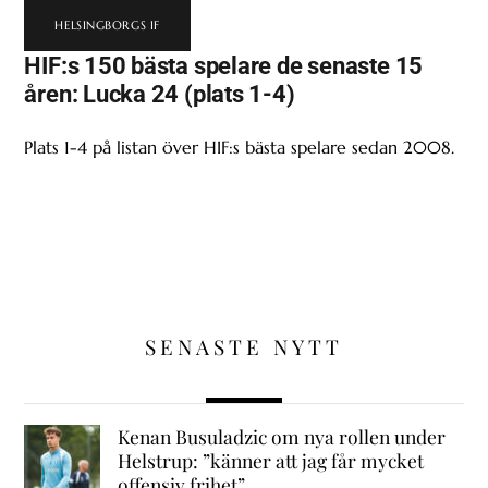
HELSINGBORGS IF
HIF:s 150 bästa spelare de senaste 15
åren: Lucka 24 (plats 1-4)
Plats 1-4 på listan över HIF:s bästa spelare sedan 2008.
SENASTE NYTT
Kenan Busuladzic om nya rollen under
Helstrup: ”känner att jag får mycket
offensiv frihet”