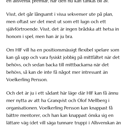
en allsvensk premiär, när den nu kan tänkas bli av.
Visst, det går långsamt i vissa sekvenser ute på plan,
men oftast ser det mest ut som ett lugn och ett
självförtroende. Visst, det är ingen brådska att hetsa in
honom i spel, men han är ju bra.
Om HIF vill ha en positionsmässigt flexibel spelare som
kan gå upp och vara fysiskt jobbig på mittfältet när det
behövs, och sedan backa till mittbackarna när det
behövs, så kan de inte få något mer intressant än
Voelkerling Persson.
Och det är ju i ett sådant här läge där HIF kan få ännu
mer nytta av att ha Granqvist och Olof Mellberg i
organisationen. Voelkerling Persson kan knappast få
bättre mentorer, och han kan knappast önska sig en
lättare väg (det vill säga tunnare trupp) i Allsvenskan än