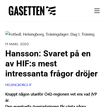
Skip
to
Men
content
15 MARS, 2020
Hansson: Svaret på en
av HIF:s mest
intressanta frågor dröjer
HELSINGBORGS IF
Knappt någon utanför 042-regionen vet ens vad JVP
är.
Den eventuella överraskningen får vänta några