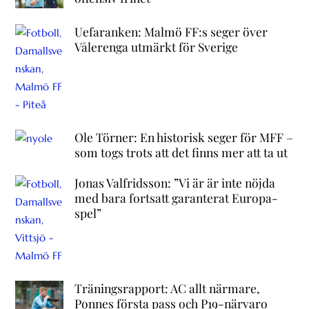
Uefaranken: Malmö FF:s seger över
Vålerenga utmärkt för Sverige
Ole Törner: En historisk seger för MFF –
som togs trots att det finns mer att ta ut
Jonas Valfridsson: ”Vi är är inte nöjda
med bara fortsatt garanterat Europa-
spel”
Träningsrapport: AC allt närmare,
Ponnes första pass och P19-närvaro