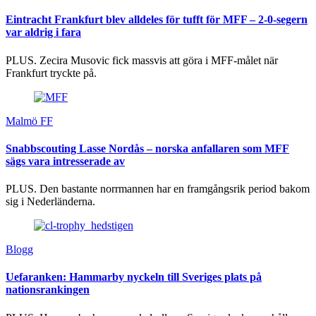
Eintracht Frankfurt blev alldeles för tufft för MFF – 2-0-segern
var aldrig i fara
PLUS. Zecira Musovic fick massvis att göra i MFF-målet när
Frankfurt tryckte på.
Malmö FF
Snabbscouting Lasse Nordås – norska anfallaren som MFF
sägs vara intresserade av
PLUS. Den bastante norrmannen har en framgångsrik period bakom
sig i Nederländerna.
Blogg
Uefaranken: Hammarby nyckeln till Sveriges plats på
nationsrankingen