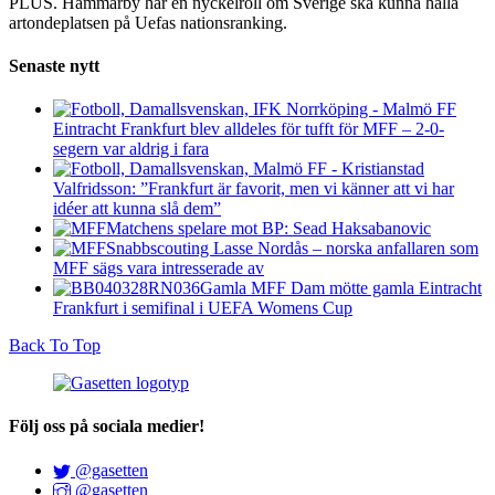
PLUS. Hammarby har en nyckelroll om Sverige ska kunna hålla
artondeplatsen på Uefas nationsranking.
Senaste nytt
Eintracht Frankfurt blev alldeles för tufft för MFF – 2-0-
segern var aldrig i fara
Valfridsson: ”Frankfurt är favorit, men vi känner att vi har
idéer att kunna slå dem”
Matchens spelare mot BP: Sead Haksabanovic
Snabbscouting Lasse Nordås – norska anfallaren som
MFF sägs vara intresserade av
Gamla MFF Dam mötte gamla Eintracht
Frankfurt i semifinal i UEFA Womens Cup
Back To Top
Följ oss på sociala medier!
@gasetten
@gasetten