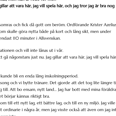
lar att vara här, jag vill spela här, och jag tror jag är bra nog
 i somras och fick då gott om beröm. Ordförande Krister Azeliu
om skulle göra nytta både på kort och lång sikt, men under
endast 110 minuter i Allsvenskan.
ionen och vill inte lånas ut i vår.
gå någonstans just nu. Jag gillar att vara här, jag vill spela här
en kunde bli en enda lång inskolningsperiod.
song och vi bytte tränare. Det gjorde att det tog lite längre t
g till. Att bo ensam, nytt land… Jag har bott med mina föräldra
t börjar kännas riktigt bra.
om till ett nytt lag, ett bättre lag, och till en ny miljö. Jag ville
arit ordinarie i några år, men jag visste också att även om jag in