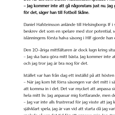
– Jag kommer inte att gå någonstans just nu. Jag gil
för det, säger han till Fotboll Skåne.
Daniel Hafsteinsson anlände till Helsingborgs IF
beskrev det som en spelare med stor potential, s
islänningens första halva säsong i HIF gjorde han 
Den 20–åriga mittfältaren är dock lugn kring situat
– Jag ska bara göra mitt bästa. Jag kommer inte att 
och jag tror jag är bra nog för det.
Istället var han från dag ett inställd på att höst
– När jag kom hit förra säsongen var det mitt i sä
att komma in i det. Det var mycket att anpassa si
hela mitt liv. Jag anpassar mig fortfarande, men de
– Jag var inte alls frustrerad för jag visste att jag k
självklart spela, jag är van vid att starta då jag v