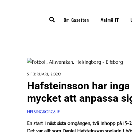
Skip
to
Search
content
Om Gasetten
Malmö FF
5 FEBRUARI, 2020
Hafsteinsson har inga 
mycket att anpassa sig 
HELSINGBORGS IF
En start i näst sista omgången, två inhopp på 15
Det var allt som Daniel Hafsteinsson spelade i hö