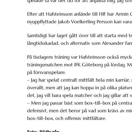
spelade så var det tid för att anpassa mig. Jag stre
Efter att Hafsteinsson anlände till HIF har Armin
nyuppflyttade Jakob Voelkerling Persson kan vara 
Samtidigt har laget gått över till att starta med
långtidsskadad, och alternativ som Alexander Fa
På tisdagens träning var Hafsteinsson också myck
träningsmatchen mot IFK Göteborg på lördag. Mo
på försvarsspelare.
– Jag har spelat centralt mittfält hela min karriär,
överallt, men att jag kan hoppa in på olika platse
det, jag vill bara spela matcher och jag gillar at
– Men jag passar bäst som box–till–box på central
defensivt, men det beror på vad som krävs av mig i
box–till–box, och offensiv mittfältare.
Foto: Bildbyrån