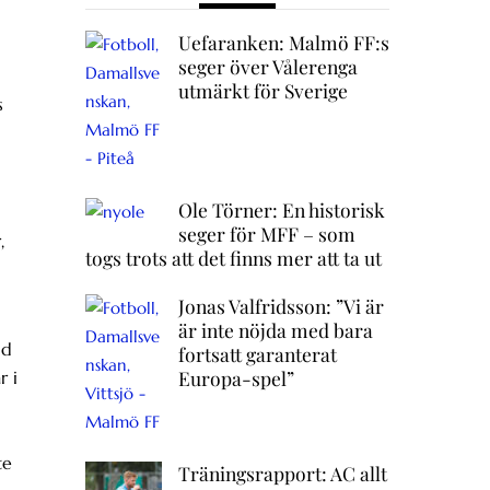
Uefaranken: Malmö FF:s
seger över Vålerenga
utmärkt för Sverige
s
Ole Törner: En historisk
seger för MFF – som
,
togs trots att det finns mer att ta ut
Jonas Valfridsson: ”Vi är
är inte nöjda med bara
id
fortsatt garanterat
Europa-spel”
r i
te
Träningsrapport: AC allt