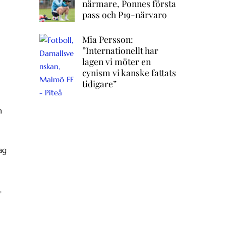
närmare, Ponnes första
pass och P19-närvaro
Mia Persson:
”Internationellt har
lagen vi möter en
cynism vi kanske fattats
tidigare”
n
ag
,