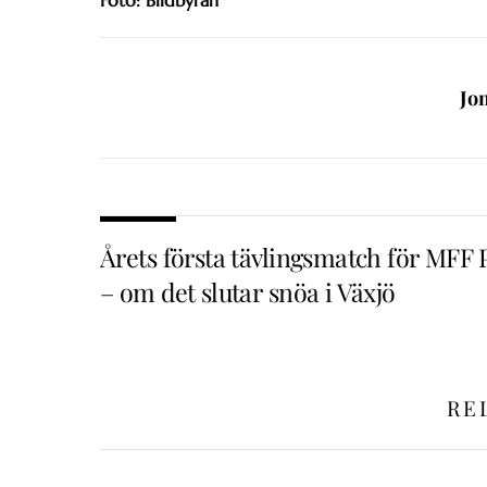
Jo
Årets första tävlingsmatch för MFF 
– om det slutar snöa i Växjö
RE