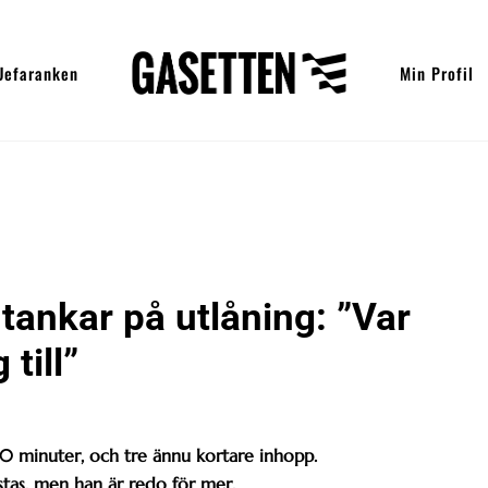
Uefaranken
Min Profil
tankar på utlåning: ”Var
till”
–20 minuter, och tre ännu kortare inhopp.
stas, men han är redo för mer.