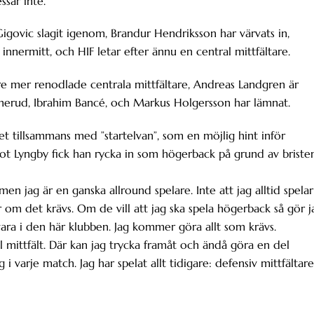
ssar inte.
 Gigovic slagit igenom, Brandur Hendriksson har värvats in,
innermitt, och HIF letar efter ännu en central mittfältare.
 tre mer renodlade centrala mittfältare, Andreas Landgren är
rnerud, Ibrahim Bancé, och Markus Holgersson har lämnat.
et tillsammans med ”startelvan”, som en möjlig hint inför
t Lyngby fick han rycka in som högerback på grund av briste
 men jag är en ganska allround spelare. Inte att jag alltid spelar
r om det krävs. Om de vill att jag ska spela högerback så gör j
t vara i den här klubben. Jag kommer göra allt som krävs.
 mittfält. Där kan jag trycka framåt och ändå göra en del
 varje match. Jag har spelat allt tidigare: defensiv mittfältare