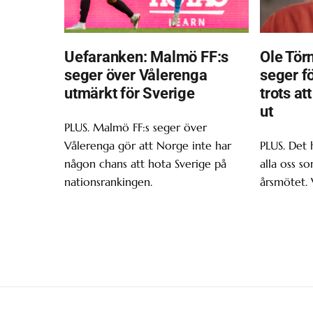
Uefaranken: Malmö FF:s
Ole Törn
seger över Vålerenga
seger f
utmärkt för Sverige
trots at
ut
PLUS. Malmö FF:s seger över
Vålerenga gör att Norge inte har
PLUS. Det 
någon chans att hota Sverige på
alla oss s
nationsrankingen.
årsmötet. 