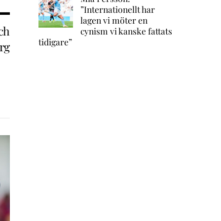
”Internationellt har
lagen vi möter en
ch
cynism vi kanske fattats
tidigare”
rg