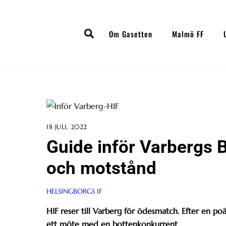
Skip
to
Search
content
Om Gasetten
Malmö FF
18 JULI, 2022
Guide inför Varbergs B
och motstånd
HELSINGBORGS IF
HIF reser till Varberg för ödesmatch. Efter en p
ett möte med en bottenkonkurrent.