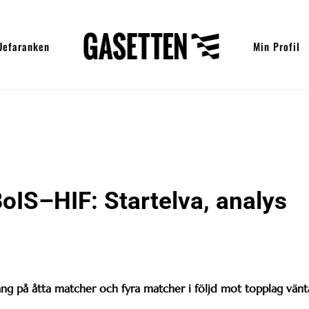
Uefaranken
Min Profil
oIS–HIF: Startelva, analys
oäng på åtta matcher och fyra matcher i följd mot topplag vänt