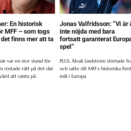
er: En historisk
Jonas Valfridsson: ”Vi är 
ör MFF – som togs
inte nöjda med bara
t det finns mer att ta
fortsatt garanterat Europ
spel”
här var en stor stund för
PLUS. Älvali Lindström störtade f
om röstade rätt på det där
och satte dit MFF:s historiska förs
Värd att vänta på.
mål i Europa.