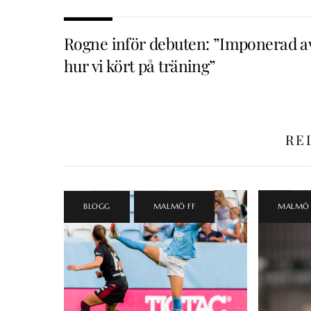
Rogne inför debuten: ”Imponerad a
hur vi kört på träning”
RE
BLOGG
,
MALMÖ FF
MALMÖ 