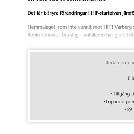
Det lär bli fyra förändringar i HIF-startelvan j
Hemmalaget, som inte vunnit mot HIF i Varberg s
Robin Simovic i bra slag – anfallaren har gjort t
Redan prenu
Ell
•Tillgång t
•Löpande pren
•69 