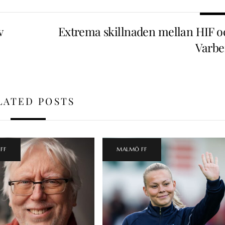
v
Extrema skillnaden mellan HIF o
Varbe
LATED POSTS
FF
MALMÖ FF