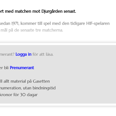
ämfört med matchen mot Djurgården senast.
edan 1971, kommer till spel med den tidigare HIF-spelaren
vå mål på de senaste tre matcherna.
merant?
Logga in
för att läsa.
er bli
Prenumerant
ill allt material på Gasetten
umeration, utan bindningstid
kronor för 30 dagar