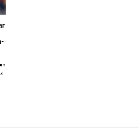
är
a-
ram
ta