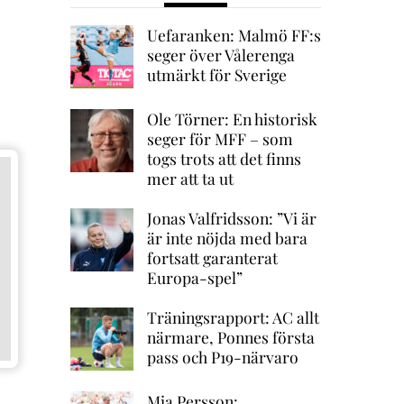
Uefaranken: Malmö FF:s
seger över Vålerenga
utmärkt för Sverige
Ole Törner: En historisk
seger för MFF – som
togs trots att det finns
mer att ta ut
Jonas Valfridsson: ”Vi är
är inte nöjda med bara
fortsatt garanterat
Europa-spel”
Träningsrapport: AC allt
närmare, Ponnes första
pass och P19-närvaro
Mia Persson: