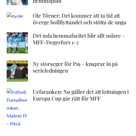
hemmaplan
Ole Törner: Det kommer att ta tid att
överge bollflyttandet och stötta de unga
Det usla hemmafacitet blir allt uslare –
MFF-Degerfors 1-2
Ny storseger för P19 – knaprar in på
serieledningen
Uefaranken: Nu gäller det att lottningen i
Europa Cup går rätt för MFF