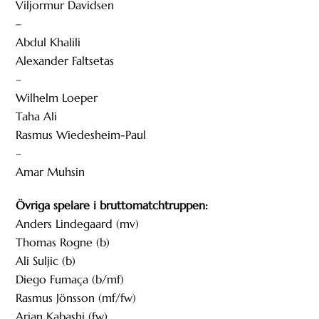
Viljormur Davidsen
–
Abdul Khalili
Alexander Faltsetas
–
Wilhelm Loeper
Taha Ali
Rasmus Wiedesheim-Paul
–
Amar Muhsin
Övriga spelare i bruttomatchtruppen:
Anders Lindegaard (mv)
Thomas Rogne (b)
Ali Suljic (b)
Diego Fumaça (b/mf)
Rasmus Jönsson (mf/fw)
Arian Kabashi (fw)