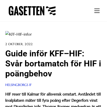
Skip
to
Men
content
2 OKTOBER, 2022
Guide inför KFF–HIF:
Svår bortamatch för HIF i
poängbehov
HELSINGBORGS IF
HIF reser till Kalmar för allsvensk omstart. Avståndet till
kvalplatsen mäter till fyra poäng efter Degerfors vinst
mot Djurgården igår. Thomas Rognes medverkan är ett