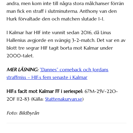
andra, men kom inte till några stora målchanser förrän
man fick en straff i slutminuterna. Anthony van den
Hurk förvaltade den och matchen slutade 1-1.
I Kalmar har HIF inte vunnit sedan 2016, då Linus
Hallenius avgjorde en svängig 3-2-match. Det var en av
blott tre segrar HIF tagit borta mot Kalmar under
2000-talet.
MER LÄSNING:
”Dannes” comeback och Jordans
straffmiss – HIF:s fem senaste i Kalmar
HIF:s facit mot Kalmar FF i seriespel:
67M-25V-22O-
20F 112-83 (Källa:
Stattenakurvan.se
)
Foto: Bildbyrån