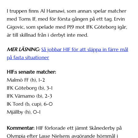
I truppen finns Al Hamawi, som annars spelar matcher
med Torns IF, med för första gången på ett tag. Ervin
Gigovic, som spelade med P19 mot IFK Göteborg igår,
är till skillnad från i derbyt inte med.
MER LÄSNING:
Så jobbar HIF för att släppa in färre mål
på fasta situationer
HIF:s senaste matcher:
Malmö FF (h), 1-2
IFK Göteborg (b), 3-1
IFK Värnamo (b), 2-3
IK Tord (b, cup), 6-0
Mjällby (h), 0-1
Kommentar:
HIF förlorade ett jämnt Skånederby på
Olympia efter Lasse Nielsens avgörande hörnmål i