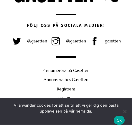
FÖLJ OSS PÅ SOCIALA MEDIER!
@gasetten
@gasetten
gasetten
Prenumerera på Gasetten
Annonsera hos Gasetten
Registrera
Köp Plus
Vi använder cookies för att se till att vi ger dig den bästa
Back
upplevelsen på vår hemsida.
To
Ok
Top