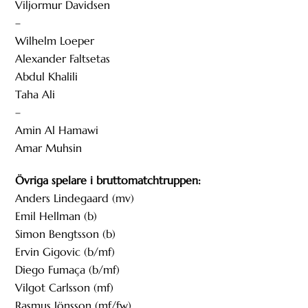
Viljormur Davidsen
–
Wilhelm Loeper
Alexander Faltsetas
Abdul Khalili
Taha Ali
–
Amin Al Hamawi
Amar Muhsin
Övriga spelare i bruttomatchtruppen:
Anders Lindegaard (mv)
Emil Hellman (b)
Simon Bengtsson (b)
Ervin Gigovic (b/mf)
Diego Fumaça (b/mf)
Vilgot Carlsson (mf)
Rasmus Jönsson (mf/fw)