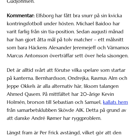
Gudjohnsen.
Kommentar:
Elfsborg har fått bra snurr på sin kvicka
kontringsfotboll under hösten. Michael Baidoo har
varit farlig från sin tia-position. Sedan augusti månad
har han gjort åtta mål på tolv matcher – ett målsnitt
som bara Häckens Alexander Jeremejeff och Värnamos
Marcus Antonsson överträffar sett över hela säsongen.
Det är alltid svårt att förutse vilka spelare som startar
på kanterna. Bernhardsson, Ondrejka, Rasmus Alm och
Jeppe Okkels är alla alternativ här, liksom talangen
Ahmed Qasem. På mittfältet har 20-årige Kevin
Holmén, brorson till Sebastian och Samuel,
kallats hem
från samarbetsklubben Skövde AIK. Detta på grund av
att danske André Rømer har ryggproblem.
Längst fram är Per Frick avstängd, vilket gör att den