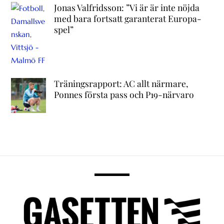
Jonas Valfridsson: ”Vi är är inte nöjda
med bara fortsatt garanterat Europa-
spel”
Träningsrapport: AC allt närmare,
Ponnes första pass och P19-närvaro