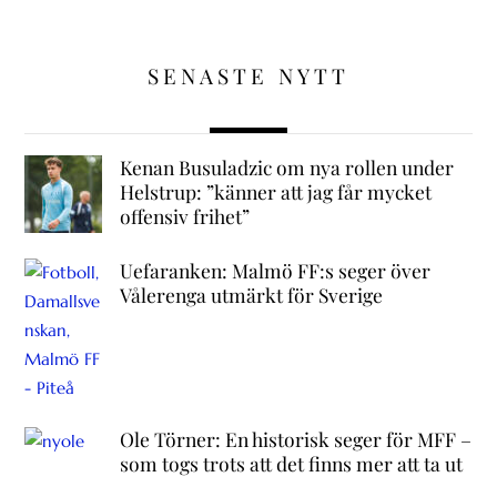
SENASTE NYTT
Kenan Busuladzic om nya rollen under
Helstrup: ”känner att jag får mycket
offensiv frihet”
Uefaranken: Malmö FF:s seger över
Vålerenga utmärkt för Sverige
Ole Törner: En historisk seger för MFF –
som togs trots att det finns mer att ta ut