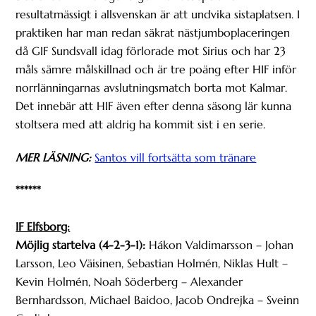
resultatmässigt i allsvenskan är att undvika sistaplatsen. I
praktiken har man redan säkrat nästjumboplaceringen
då GIF Sundsvall idag förlorade mot Sirius och har 23
måls sämre målskillnad och är tre poäng efter HIF inför
norrlänningarnas avslutningsmatch borta mot Kalmar.
Det innebär att HIF även efter denna säsong lär kunna
stoltsera med att aldrig ha kommit sist i en serie.
MER LÄSNING:
Santos vill fortsätta som tränare
******
IF Elfsborg:
Möjlig startelva (4-2-3-1):
Hákon Valdimarsson – Johan
Larsson, Leo Väisinen, Sebastian Holmén, Niklas Hult –
Kevin Holmén, Noah Söderberg – Alexander
Bernhardsson, Michael Baidoo, Jacob Ondrejka – Sveinn