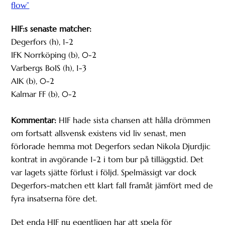
flow”
HIF:s senaste matcher:
Degerfors (h), 1-2
IFK Norrköping (b), 0-2
Varbergs BoIS (h), 1-3
AIK (b), 0-2
Kalmar FF (b), 0-2
Kommentar:
HIF hade sista chansen att hålla drömmen
om fortsatt allsvensk existens vid liv senast, men
förlorade hemma mot Degerfors sedan Nikola Djurdjic
kontrat in avgörande 1-2 i tom bur på tilläggstid. Det
var lagets sjätte förlust i följd. Spelmässigt var dock
Degerfors-matchen ett klart fall framåt jämfört med de
fyra insatserna före det.
Det enda HIF nu egentligen har att spela för