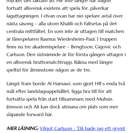
mycket det faktum att HIF inte längre har någon
fortsatt allsvensk existens att spela för, påverkar
laguttagningen. I elvan ovan har nio spelare avtal över
nästa säsong – alla utom Khalili och Faltsetas på det
centrala mittfältet. En som inte är uttagen till matchen
är lånespelaren Rasmus Wiedesheim-Paul. I truppen
finns nu tre akademispelare – Bengtsson, Gigovic och
Carlsson. Den sistnämnde är för första gången uttagen i
en allsvensk bruttomatchtrupp. Räkna med längre
speltid för åtminstone någon av de tre.
Längst fram borde Al Hamawi, som gjort HIF:s enda två
mål efter landslagsuppehållet, ligga bra till för att
fortsätta spela från start tillsammans med Muhsin.
Jönsson och Ali kan dock utmana om plats som mer
släpande forward här.
MER LÄSNING:
Vilgot Carlsson : ”Då hade jag ett grymt