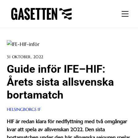
Skip
to
Men
content
31 OKTOBER, 2022
Guide inför IFE–HIF:
Årets sista allsvenska
bortamatch
HELSINGBORGS IF
HIF är redan klara för nedflyttning med två omgångar
kvar att spela av allsvenskan 2022. Den sista
bortamatchen under den här allsvenska sejouren spelas