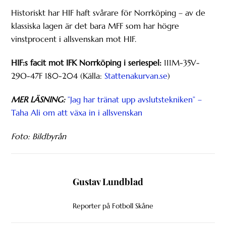
Historiskt har HIF haft svårare för Norrköping – av de
klassiska lagen är det bara MFF som har högre
vinstprocent i allsvenskan mot HIF.
HIF:s facit mot IFK Norrköping i seriespel:
111M-35V-
29O-47F 180-204 (Källa:
Stattenakurvan.se
)
MER LÄSNING:
”Jag har tränat upp avslutstekniken” –
Taha Ali om att växa in i allsvenskan
Foto: Bildbyrån
Gustav Lundblad
Reporter på Fotboll Skåne