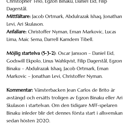
Christopher Telo, Egzon Binaku, Daniel Eid, Filip
Dagerstål.
Mittfältare:
Jacob Ortmark, Abdulrazak Ishaq, Jonathan
Levi, Ari Skulason.
Anfallare:
Christoffer Nyman, Eman Markovic, Lucas
Lima, Maic Sema, Darrell Kamdem Tibell.
Möjlig startelva (5-3-2)
: Oscar Jansson – Daniel Eid,
Godswill Ekpolo, Linus Wahlqvist, Filip Dagerstål, Egzon
Binaku – Abdulrazak Ishaq, Jacob Ortmark, Eman
Markovic – Jonathan Levi, Christoffer Nyman.
Kommentar:
Vänsterbacken Jean Carlos de Brito är
avstängd och ersätts troligen av Egzon Binaku eller Ari
Skulason i startelvan. Om den tidigare MFF-spelaren
Binaku inleder blir det dennes första start i allsvenskan
sedan hösten 2020.