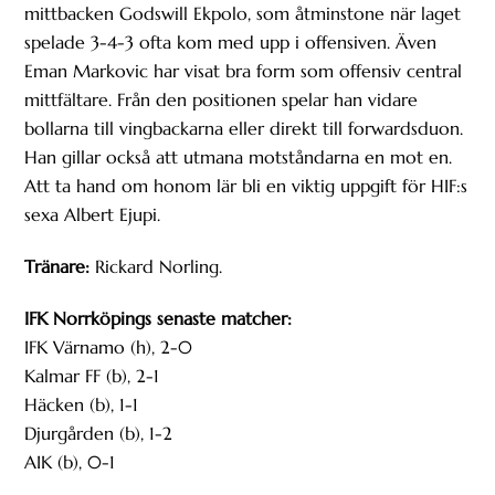
mittbacken Godswill Ekpolo, som åtminstone när laget
spelade 3-4-3 ofta kom med upp i offensiven. Även
Eman Markovic har visat bra form som offensiv central
mittfältare. Från den positionen spelar han vidare
bollarna till vingbackarna eller direkt till forwardsduon.
Han gillar också att utmana motståndarna en mot en.
Att ta hand om honom lär bli en viktig uppgift för HIF:s
sexa Albert Ejupi.
Tränare:
Rickard Norling.
IFK Norrköpings senaste matcher:
IFK Värnamo (h), 2-0
Kalmar FF (b), 2-1
Häcken (b), 1-1
Djurgården (b), 1-2
AIK (b), 0-1