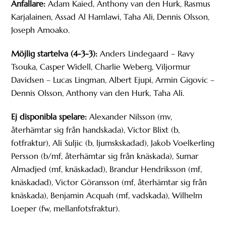
Anfallare:
Adam Kaied, Anthony van den Hurk, Rasmus
Karjalainen, Assad Al Hamlawi, Taha Ali, Dennis Olsson,
Joseph Amoako.
Möjlig startelva (4-3-3):
Anders Lindegaard – Ravy
Tsouka, Casper Widell, Charlie Weberg, Viljormur
Davidsen – Lucas Lingman, Albert Ejupi, Armin Gigovic –
Dennis Olsson, Anthony van den Hurk, Taha Ali.
Ej disponibla spelare:
Alexander Nilsson (mv,
återhämtar sig från handskada), Victor Blixt (b,
fotfraktur), Ali Suljic (b, ljumskskadad), Jakob Voelkerling
Persson (b/mf, återhämtar sig från knäskada), Sumar
Almadjed (mf, knäskadad), Brandur Hendriksson (mf,
knäskadad), Victor Göransson (mf, återhämtar sig från
knäskada), Benjamin Acquah (mf, vadskada), Wilhelm
Loeper (fw, mellanfotsfraktur).