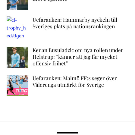
Uefaranken: Hammarby nyckeln till
Sveriges plats på nationsrankingen
Kenan Busuladzic om nya rollen under
Helstrup: ”känner att jag får mycket
offensiv frihet”
Uefaranken: Malmö FF:s seger över
Vålerenga utmärkt för Sverige