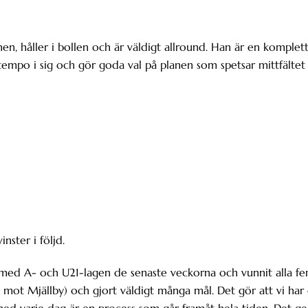
nen, håller i bollen och är väldigt allround. Han är en komplet
 tempo i sig och gör goda val på planen som spetsar mittfältet
nster i följd.
er med A- och U21-lagen de senaste veckorna och vunnit alla f
mot Mjällby) och gjort väldigt många mål. Det gör att vi har
 med varje dag är en process som går framåt hela tiden. Det ge