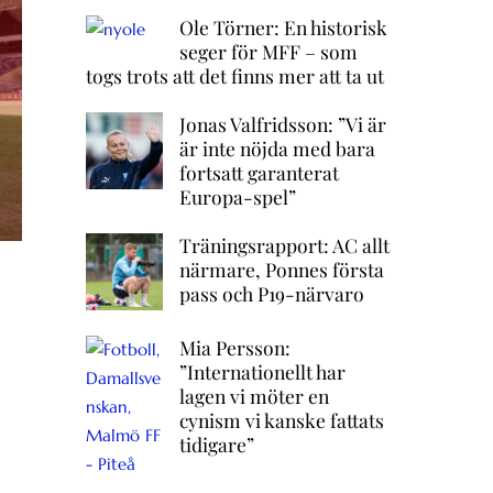
Ole Törner: En historisk
seger för MFF – som
togs trots att det finns mer att ta ut
Jonas Valfridsson: ”Vi är
är inte nöjda med bara
fortsatt garanterat
Europa-spel”
Träningsrapport: AC allt
närmare, Ponnes första
pass och P19-närvaro
Mia Persson:
”Internationellt har
lagen vi möter en
cynism vi kanske fattats
tidigare”