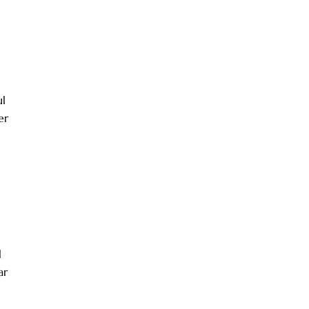
ul
er
l
ar