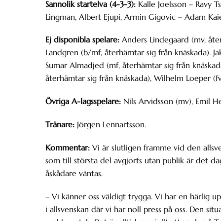
Sannolik startelva (4-3-3):
Kalle Joelsson – Ravy Ts
Lingman, Albert Ejupi, Armin Gigovic – Adam Kai
Ej disponibla spelare:
Anders Lindegaard (mv, återh
Landgren (b/mf, återhämtar sig från knäskada). Ja
Sumar Almadjed (mf, återhämtar sig från knäskad
återhämtar sig från knäskada), Wilhelm Loeper (fw
Övriga A-lagsspelare:
Nils Arvidsson (mv), Emil He
Tränare:
Jörgen Lennartsson.
Kommentar:
Vi är slutligen framme vid den allsv
som till största del avgjorts utan publik är det
åskådare väntas.
– Vi känner oss väldigt trygga. Vi har en härlig 
i allsvenskan där vi har noll press på oss. Den sit