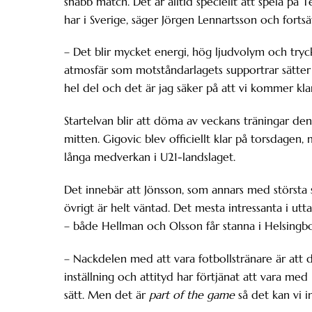
snabb match. Det är alltid speciellt att spela på 
har i Sverige, säger Jörgen Lennartsson och fortsä
– Det blir mycket energi, hög ljudvolym och tryc
atmosfär som motståndarlagets supportrar sätter 
hel del och det är jag säker på att vi kommer klara 
Startelvan blir att döma av veckans träningar d
mitten. Gigovic blev officiellt klar på torsdagen
långa medverkan i U21-landslaget.
Det innebär att Jönsson, som annars med största s
övrigt är helt väntad. Det mesta intressanta i u
– både Hellman och Olsson får stanna i Helsingb
– Nackdelen med att vara fotbollstränare är att 
inställning och attityd har förtjänat att vara med 
sätt. Men det är
part of the game
så det kan vi i