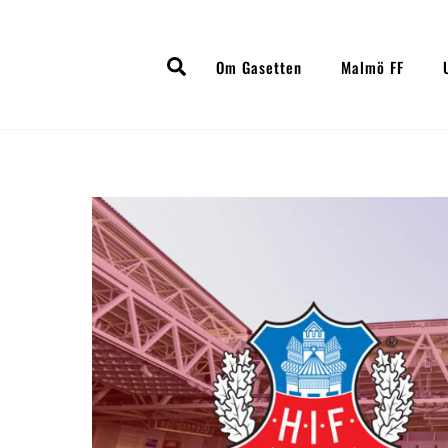
Skip
to
Search
content
Om Gasetten
Malmö FF