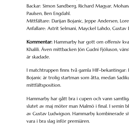
Backar: Simon Sandberg, Richard Magyar, Mohanad
Paulsen, Ben Engdahl.
Mittfältare: Darijan Bojanic, Jeppe Andersen, Lore
Anfallare: Astrit Selmani, Mayckel Lahdo, Gustav L
Kommentar:
Hammarby har gott om offensiv kvali
Khalili. Även mittbacken Jón Gudni Fjóluson, vä
är skadade.
I matchtruppen finns två gamla HIF-bekantingar: D
Bojanic är trolig startman som åtta, medan Sad
mittfältsposition.
Hammarby har gått bra i cupen och vann samtliga
slutet av maj möter man Malmö i final. I semin b
av Gustav Ludwigson. Hammarby kombinerade sitt
vara i bra slag inför premiären.