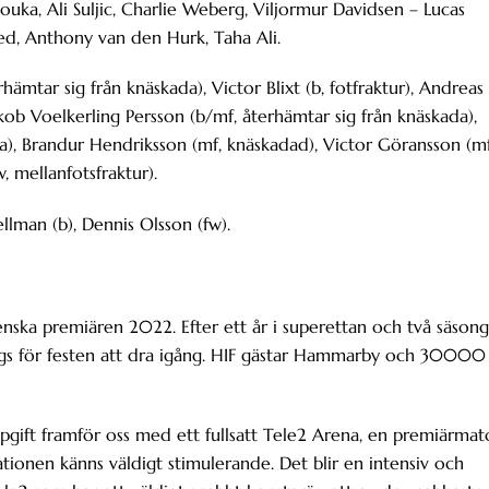
ouka, Ali Suljic, Charlie Weberg, Viljormur Davidsen – Lucas
ed, Anthony van den Hurk, Taha Ali.
ämtar sig från knäskada), Victor Blixt (b, fotfraktur), Andreas
kob Voelkerling Persson (b/mf, återhämtar sig från knäskada),
a), Brandur Hendriksson (mf, knäskadad), Victor Göransson (mf
, mellanfotsfraktur).
llman (b), Dennis Olsson (fw).
enska premiären 2022. Efter ett år i superettan och två säson
 dags för festen att dra igång. HIF gästar Hammarby och 30000
uppgift framför oss med ett fullsatt Tele2 Arena, en premiärmat
uationen känns väldigt stimulerande. Det blir en intensiv och