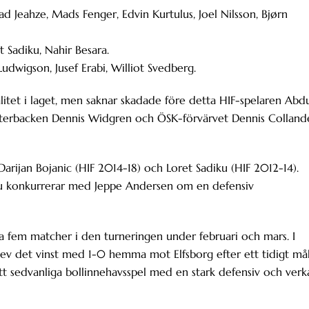
 Jeahze, Mads Fenger, Edvin Kurtulus, Joel Nilsson, Bjørn
t Sadiku, Nahir Besara.
udwigson, Jusef Erabi, Williot Svedberg.
tet i laget, men saknar skadade före detta HIF-spelaren Abd
nsterbacken Dennis Widgren och ÖSK-förvärvet Dennis Colland
arijan Bojanic (HIF 2014-18) och Loret Sadiku (HIF 2012-14).
iku konkurrerar med Jeppe Andersen om en defensiv
 fem matcher i den turneringen under februari och mars. I
lev det vinst med 1-0 hemma mot Elfsborg efter ett tidigt må
 sedvanliga bollinnehavsspel med en stark defensiv och verk