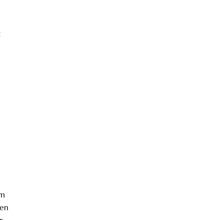
t
em
 en
r