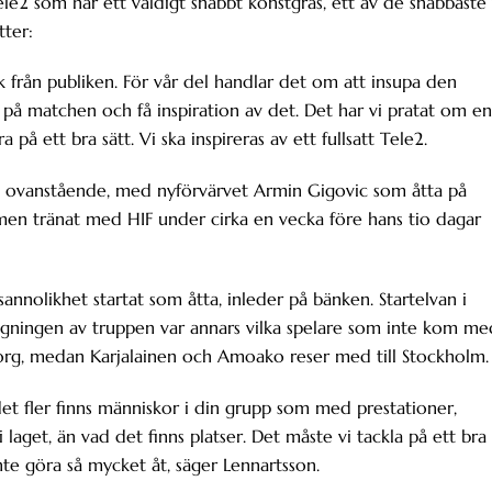
Tele2 som har ett väldigt snabbt konstgräs, ett av de snabbaste 
tter:
k från publiken. För vår del handlar det om att insupa den
på matchen och få inspiration av det. Det har vi pratat om en
på ett bra sätt. Vi ska inspireras av ett fullsatt Tele2.
en ovanstående, med nyförvärvet Armin Gigovic som åtta på
, men tränat med HIF under cirka en vecka före hans tio dagar
annolikhet startat som åtta, inleder på bänken. Startelvan i
ttagningen av truppen var annars vilka spelare som inte kom me
org, medan Karjalainen och Amoako reser med till Stockholm.
det fler finns människor i din grupp som med prestationer,
i laget, än vad det finns platser. Det måste vi tackla på ett bra
nte göra så mycket åt, säger Lennartsson.