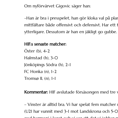
Om nyförvärvet Gigovic säger han:
–Han är bra i presspelet, han gör kloka val på pla
mittfältare både offensivt och defensivt. Har ett
ytterligare. Dessutom är han en jäkligt go gubbe.
HIF:s senaste matcher:
Öster (b), 4-2
Halmstad (h), 3-0
Jönköpings Södra (h), 2-1
FC Honka (n), 1-2
Tromsø IL (n), 1-1
Kommentar:
HIF avslutade försäsongen med tre vi
– Vinster är alltid bra. Vi har spelat fem match
(U21 har vunnit med 3-1 mot Landskrona och 5-0 
god harmoni i laget och vi ser att det vi jobbar