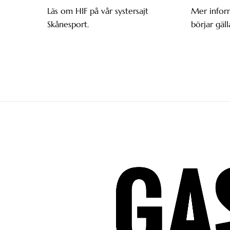
Läs om HIF på vår systersajt
Mer infor
Skånesport.
börjar gäll