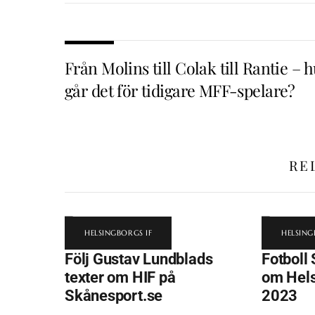
Från Molins till Colak till Rantie – 
går det för tidigare MFF-spelare?
RE
HELSINGBORGS IF
HELSING
Följ Gustav Lundblads
Fotboll 
texter om HIF på
om Hels
Skånesport.se
2023