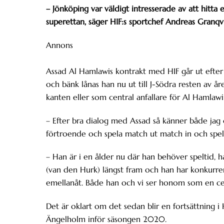
– Jönköping var väldigt intresserade av att hitta e
superettan, säger HIF:s sportchef Andreas Granqvi
Annons
Assad Al Hamlawis kontrakt med HIF går ut efter å
och bänk lånas han nu ut till J-Södra resten av år
kanten eller som central anfallare för Al Hamlawi 
– Efter bra dialog med Assad så känner både jag 
förtroende och spela match ut match in och spel
– Han är i en ålder nu där han behöver speltid, h
(van den Hurk) längst fram och han har konkurrera
emellanåt. Både han och vi ser honom som en ce
Det är oklart om det sedan blir en fortsättning i 
Ängelholm inför säsongen 2020.