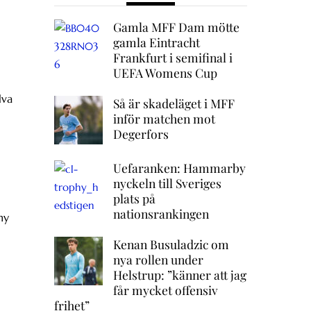
Gamla MFF Dam mötte
gamla Eintracht
Frankfurt i semifinal i
UEFA Womens Cup
lva
Så är skadeläget i MFF
inför matchen mot
Degerfors
Uefaranken: Hammarby
nyckeln till Sveriges
plats på
nationsrankingen
ny
Kenan Busuladzic om
nya rollen under
Helstrup: ”känner att jag
får mycket offensiv
frihet”