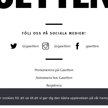
FÖLJ OSS PÅ SOCIALA MEDIER!
@gasetten
@gasetten
gasetten
Prenumerera på Gasetten
Annonsera hos Gasetten
Registrera
Köp Plus
 cookies för att se till att vi ger dig den bästa upplevelsen på vår hems