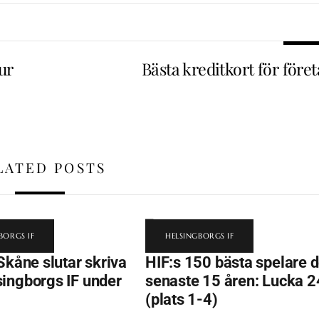
hur
Bästa kreditkort för före
LATED POSTS
BORGS IF
HELSINGBORGS IF
Skåne slutar skriva
HIF:s 150 bästa spelare 
ingborgs IF under
senaste 15 åren: Lucka 2
(plats 1-4)