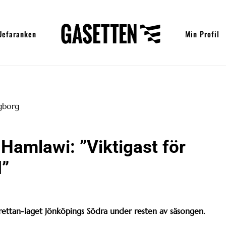
Uefaranken
Min Profil
Hamlawi: ”Viktigast för
d”
perettan-laget Jönköpings Södra under resten av säsongen.