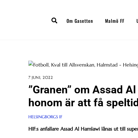
Skip
to
Search
content
Om Gasetten
Malmö FF
7 JUNI, 2022
”Granen” om Assad Al 
honom är att få spelti
HELSINGBORGS IF
HIF:s anfallare Assad Al Hamlawi lånas ut till su