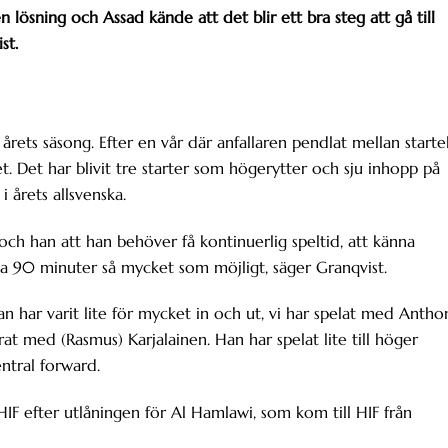
n lösning och Assad kände att det blir ett bra steg att gå till
st.
rets säsong. Efter en vår där anfallaren pendlat mellan starte
et. Det har blivit tre starter som högerytter och sju inhopp på
i årets allsvenska.
och han att han behöver få kontinuerlig speltid, att känna
a 90 minuter så mycket som möjligt, säger Granqvist.
an har varit lite för mycket in och ut, vi har spelat med Antho
t med (Rasmus) Karjalainen. Han har spelat lite till höger
ntral forward.
HIF efter utlåningen för Al Hamlawi, som kom till HIF från