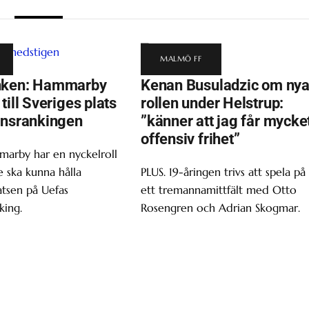
MALMÖ FF
nken: Hammarby
Kenan Busuladzic om ny
till Sveriges plats
rollen under Helstrup:
onsrankingen
”känner att jag får mycke
offensiv frihet”
marby har en nyckelroll
 ska kunna hålla
PLUS. 19-åringen trivs att spela på
atsen på Uefas
ett tremannamittfält med Otto
king.
Rosengren och Adrian Skogmar.