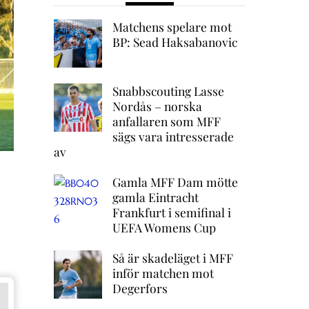
Matchens spelare mot
BP: Sead Haksabanovic
Snabbscouting Lasse
Nordås – norska
anfallaren som MFF
sägs vara intresserade
av
Gamla MFF Dam mötte
gamla Eintracht
Frankfurt i semifinal i
UEFA Womens Cup
Så är skadeläget i MFF
inför matchen mot
Degerfors