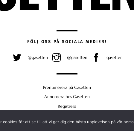
FÖLJ OSS PÅ SOCIALA MEDIER!
@gasetten
@gasetten
gasetten
Prenumerera på Gasetten
Annonsera hos Gasetten
Registrera
Köp Plus
 cookies för att se till att vi ger dig den bästa upplevelsen på vår hems