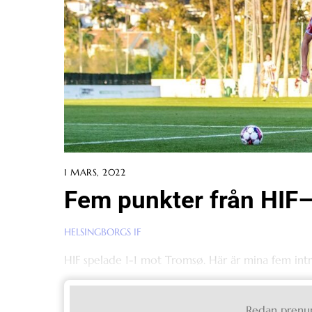
1 MARS, 2022
Fem punkter från HIF
HELSINGBORGS IF
HIF spelade 1-1 mot Tromsø. Här är mina fem int
Redan prenu