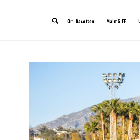
Skip
to
Search
content
Om Gasetten
Malmö FF