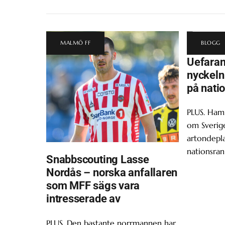
MALMÖ FF
BLOGG
Uefara
nyckeln 
på nati
PLUS. Ham
om Sverige
artondepl
nationsran
Snabbscouting Lasse
Nordås – norska anfallaren
som MFF sägs vara
intresserade av
PLUS. Den bastante norrmannen har