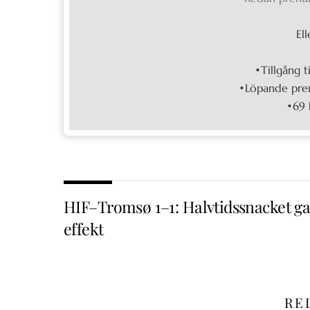
Ell
•Tillgång t
•Löpande pren
•69 
HIF–Tromsø 1–1: Halvtidssnacket ga
effekt
RE