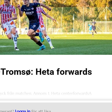
–Tromsø: Heta forwards
ryck från matchen. Annons 1. Heta centerforwardsA
merant?
Logga in
för att läsa.