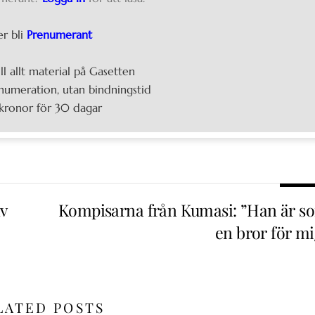
er bli
Prenumerant
ill allt material på Gasetten
umeration, utan bindningstid
kronor för 30 dagar
v
Kompisarna från Kumasi: ”Han är s
en bror för mi
LATED POSTS