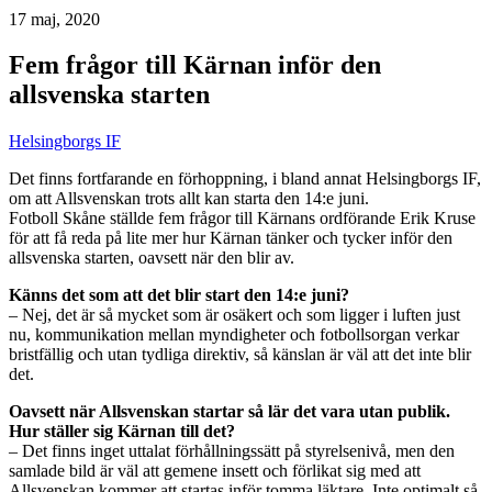
17 maj, 2020
Fem frågor till Kärnan inför den
allsvenska starten
Helsingborgs IF
Det finns fortfarande en förhoppning, i bland annat Helsingborgs IF,
om att Allsvenskan trots allt kan starta den 14:e juni.
Fotboll Skåne ställde fem frågor till Kärnans ordförande Erik Kruse
för att få reda på lite mer hur Kärnan tänker och tycker inför den
allsvenska starten, oavsett när den blir av.
Känns det som att det blir start den 14:e juni?
– Nej, det är så mycket som är osäkert och som ligger i luften just
nu, kommunikation mellan myndigheter och fotbollsorgan verkar
bristfällig och utan tydliga direktiv, så känslan är väl att det inte blir
det.
Oavsett när Allsvenskan startar så lär det vara utan publik.
Hur ställer sig Kärnan till det?
– Det finns inget uttalat förhållningssätt på styrelsenivå, men den
samlade bild är väl att gemene insett och förlikat sig med att
Allsvenskan kommer att startas inför tomma läktare. Inte optimalt så