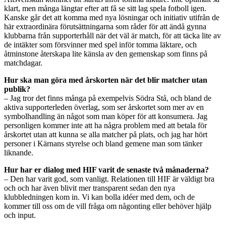
klart, men många längtar efter att få se sitt lag spela fotboll igen.
Kanske går det att komma med nya lösningar och initiativ utifrån de
här extraordinära förutsättningarna som råder för att ändå gynna
klubbarna från supporterhåll när det väl är match, för att täcka lite av
de intäkter som försvinner med spel inför tomma läktare, och
åtminstone återskapa lite känsla av den gemenskap som finns på
matchdagar.
Hur ska man göra med årskorten när det blir matcher utan
publik?
– Jag tror det finns många på exempelvis Södra Stå, och bland de
aktiva supporterleden överlag, som ser årskortet som mer av en
symbolhandling än något som man köper för att konsumera. Jag
personligen kommer inte att ha några problem med att betala för
årskortet utan att kunna se alla matcher på plats, och jag har hört
personer i Kärnans styrelse och bland gemene man som tänker
liknande.
Hur har er dialog med HIF varit de senaste två månaderna?
– Den har varit god, som vanligt. Relationen till HIF är väldigt bra
och och har även blivit mer transparent sedan den nya
klubbledningen kom in. Vi kan bolla idéer med dem, och de
kommer till oss om de vill fråga om någonting eller behöver hjälp
och input.