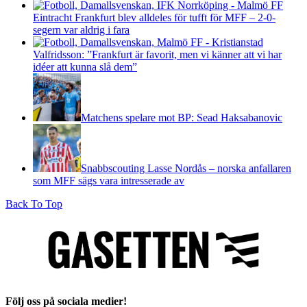
Eintracht Frankfurt blev alldeles för tufft för MFF – 2-0-
segern var aldrig i fara
Valfridsson: ”Frankfurt är favorit, men vi känner att vi har
idéer att kunna slå dem”
Matchens spelare mot BP: Sead Haksabanovic
Snabbscouting Lasse Nordås – norska anfallaren
som MFF sägs vara intresserade av
Back To Top
Följ oss på sociala medier!