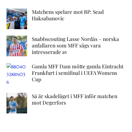
Matchens spelare mot BP: Sead
Haksabanovic
Snabbscouting Lasse Nordås – norska
anfallaren som MFF sägs vara
intresserade av
Gamla MFF Dam mötte gamla Eintracht
Frankfurt i semifinal i UEFA Womens
Cup
Så är skadeläget i MFF inför matchen
mot Degerfors