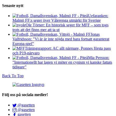
Senaste nytt
Uefaranken:
Malmö FF:s seger över Vålerenga utmärkt för Sverige
Ole Törner: En historisk seger för MFF – som togs
trots att det finns mer att ta ut
Jonas
Valfridsson: ”Vi är är inte nöjda med bara fortsatt garanterat
Europa-spel”
Träningsrapport: AC allt närmare, Ponnes första pass
och P19-närvaro
Mia Persson:
”Internationellt har lagen vi möter en cynism vi kanske fattats
tidigare”
Back To Top
Följ oss på sociala medier!
@gasetten
@gasetten
gasetten