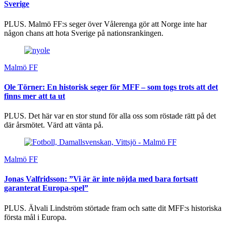
Sverige
PLUS. Malmö FF:s seger över Vålerenga gör att Norge inte har
någon chans att hota Sverige på nationsrankingen.
Malmö FF
Ole Törner: En historisk seger för MFF – som togs trots att det
finns mer att ta ut
PLUS. Det här var en stor stund för alla oss som röstade rätt på det
där årsmötet. Värd att vänta på.
Malmö FF
Jonas Valfridsson: ”Vi är är inte nöjda med bara fortsatt
garanterat Europa-spel”
PLUS. Älvali Lindström störtade fram och satte dit MFF:s historiska
första mål i Europa.