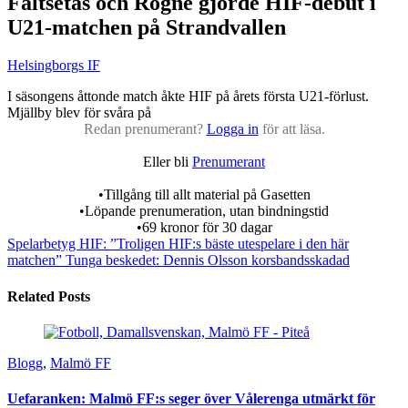
Faltsetas och Rogne gjorde HIF-debut i
U21-matchen på Strandvallen
Helsingborgs IF
I säsongens åttonde match åkte HIF på årets första U21-förlust.
Mjällby blev för svåra på
Redan prenumerant?
Logga in
för att läsa.
Eller bli
Prenumerant
•Tillgång till allt material på Gasetten
•Löpande prenumeration, utan bindningstid
•69 kronor för 30 dagar
Spelarbetyg HIF: ”Troligen HIF:s bäste utespelare i den här
matchen”
Tunga beskedet: Dennis Olsson korsbandsskadad
Related Posts
Blogg
,
Malmö FF
Uefaranken: Malmö FF:s seger över Vålerenga utmärkt för