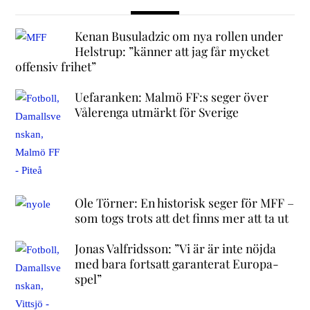
Kenan Busuladzic om nya rollen under
Helstrup: ”känner att jag får mycket
offensiv frihet”
Uefaranken: Malmö FF:s seger över
Vålerenga utmärkt för Sverige
Ole Törner: En historisk seger för MFF –
som togs trots att det finns mer att ta ut
Jonas Valfridsson: ”Vi är är inte nöjda
med bara fortsatt garanterat Europa-
spel”