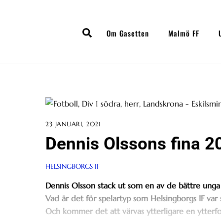
Skip
to
Search
content
Om Gasetten
Malmö FF
23 JANUARI, 2021
Dennis Olssons fina 2
HELSINGBORGS IF
Dennis Olsson stack ut som en av de bättre unga o
Vad är det för spelartyp som Helsingborgs IF var s
Och kommer det att värvas ytterligare en ytterf