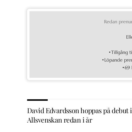
Redan prenu
Ell
•Tillgång t
•Löpande pren
•69 
David Edvardsson hoppas på debut i
Allsvenskan redan i år