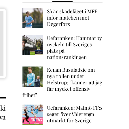
Så är skadeläget i MFF
inför matchen mot
Degerfors
Uefaranken: Hammarby
nyckeln till Sveriges
plats på
nationsrankingen
Kenan Busuladzic om
nya rollen under
Helstrup: ”känner att jag
får mycket offensiv
frihet”
ki
Uefaranken: Malmö FF:s
seger över Vålerenga
rva
utmärkt för Sverige