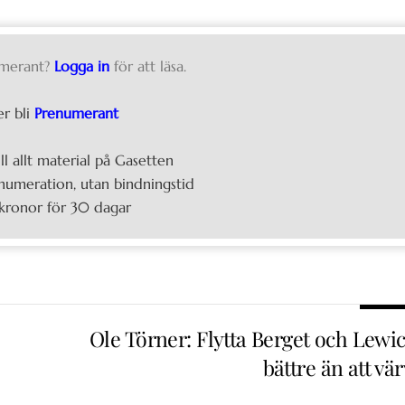
merant?
Logga in
för att läsa.
er bli
Prenumerant
ill allt material på Gasetten
umeration, utan bindningstid
kronor för 30 dagar
Ole Törner: Flytta Berget och Lewic
bättre än att vä