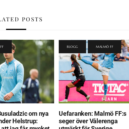
LATED POSTS
FF
BLOGG
,
MALMÖ FF
usuladzic om nya
Uefaranken: Malmö FF:s
nder Helstrup:
seger över Vålerenga
 att jag får mycket
utmärkt för Sverige