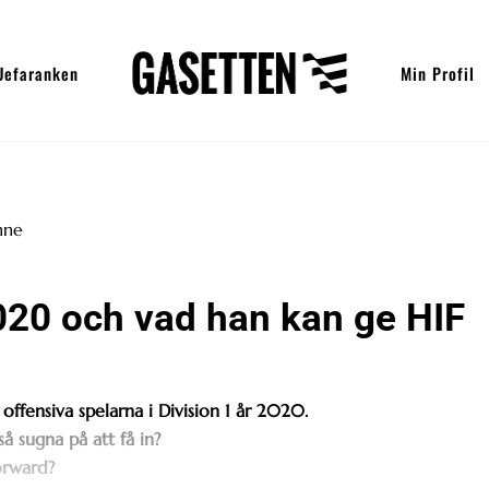
Uefaranken
Min Profil
020 och vad han kan ge HIF
ffensiva spelarna i Division 1 år 2020.
å sugna på att få in?
orward?