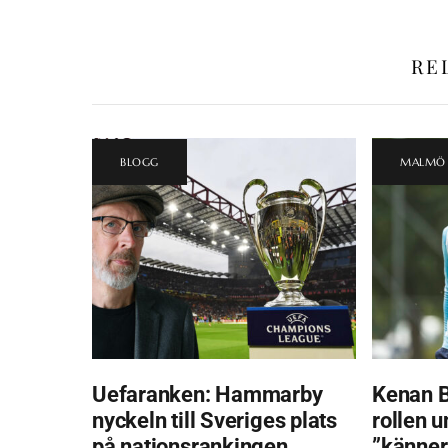
RE
BLOGG
MALMÖ 
Uefaranken: Hammarby
Kenan B
nyckeln till Sveriges plats
rollen u
på nationsrankingen
”känner