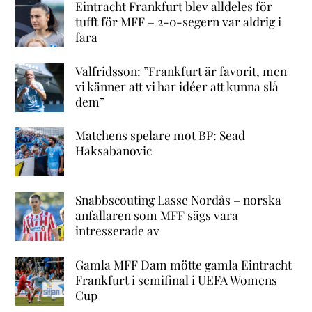
Eintracht Frankfurt blev alldeles för
tufft för MFF – 2-0-segern var aldrig i
fara
Valfridsson: ”Frankfurt är favorit, men
vi känner att vi har idéer att kunna slå
dem”
Matchens spelare mot BP: Sead
Haksabanovic
Snabbscouting Lasse Nordås – norska
anfallaren som MFF sägs vara
intresserade av
Gamla MFF Dam mötte gamla Eintracht
Frankfurt i semifinal i UEFA Womens
Cup