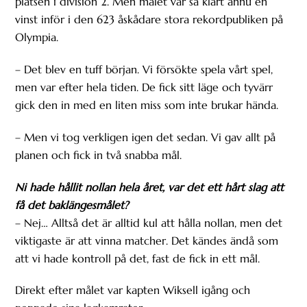
platsen i division 2. Men målet var så klart ännu en
vinst inför i den 623 åskådare stora rekordpubliken på
Olympia.
– Det blev en tuff början. Vi försökte spela vårt spel,
men var efter hela tiden. De fick sitt läge och tyvärr
gick den in med en liten miss som inte brukar hända.
– Men vi tog verkligen igen det sedan. Vi gav allt på
planen och fick in två snabba mål.
Ni hade hållit nollan hela året, var det ett hårt slag att
få det baklängesmålet?
– Nej… Alltså det är alltid kul att hålla nollan, men det
viktigaste är att vinna matcher. Det kändes ändå som
att vi hade kontroll på det, fast de fick in ett mål.
Direkt efter målet var kapten Wiksell igång och