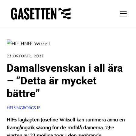
Skip
to
Men
content
22 OKTOBER, 2022
Damallsvenskan i all ära
– ”Detta är mycket
bättre”
HELSINGBORGS IF
HIF:s lagkapten Josefine Wiksell kan summera ännu en
framgångsrik säsong för de rödblå damerna. 23:e
vinsten av 23 möjliga togs i den avgörande