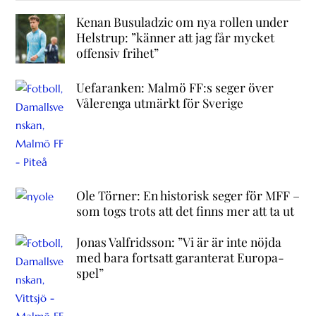
Kenan Busuladzic om nya rollen under
Helstrup: ”känner att jag får mycket
offensiv frihet”
Uefaranken: Malmö FF:s seger över
Vålerenga utmärkt för Sverige
Ole Törner: En historisk seger för MFF –
som togs trots att det finns mer att ta ut
Jonas Valfridsson: ”Vi är är inte nöjda
med bara fortsatt garanterat Europa-
spel”