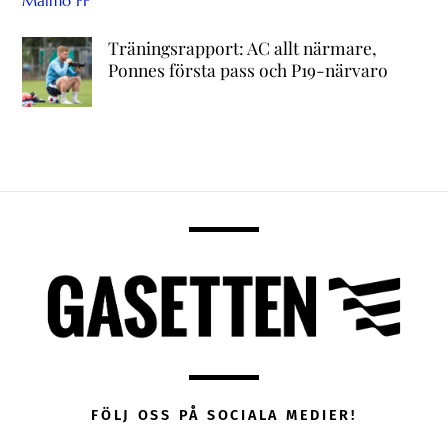
Träningsrapport: AC allt närmare,
Ponnes första pass och P19-närvaro
FÖLJ OSS PÅ SOCIALA MEDIER!