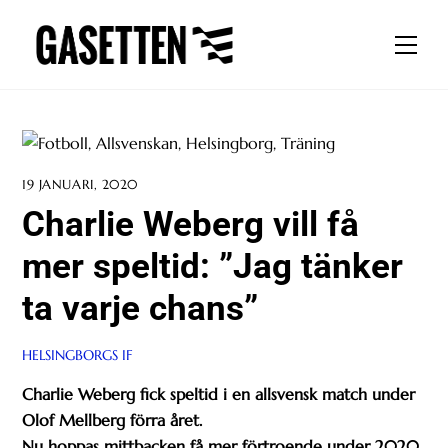
Skip
to
Men
content
19 JANUARI, 2020
Charlie Weberg vill få
mer speltid: ”Jag tänker
ta varje chans”
HELSINGBORGS IF
Charlie Weberg fick speltid i en allsvensk match under
Olof Mellberg förra året.
Nu hoppas mittbacken få mer förtroende under 2020.