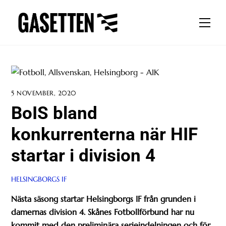
Skip
to
Men
content
5 NOVEMBER, 2020
BoIS bland
konkurrenterna när HIF
startar i division 4
HELSINGBORGS IF
Nästa säsong startar Helsingborgs IF från grunden i
damernas division 4. Skånes Fotbollförbund har nu
kommit med den preliminära serieindelningen och för