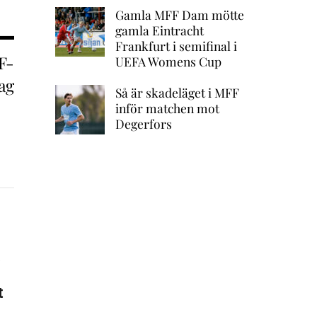
Gamla MFF Dam mötte
gamla Eintracht
Frankfurt i semifinal i
F-
UEFA Womens Cup
ag
Så är skadeläget i MFF
inför matchen mot
Degerfors
a
t