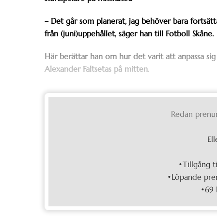
– Det går som planerat, jag behöver bara fortsätta
från (juni)uppehållet, säger han till Fotboll Skåne.
Här berättar han om hur det varit att anpassa sig 
Alexander Faltsetas på mitten.
Redan prenu
Ell
•Tillgång t
•Löpande pren
•69 