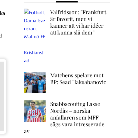
Valfridsson: ”Frankfurt
aka
är favorit, men vi
känner att vi har idéer
att kunna slå dem”
d
Matchens spelare mot
BP: Sead Haksabanovic
Snabbscouting Lasse
Nordås – norska
anfallaren som MFF
sägs vara intresserade
av