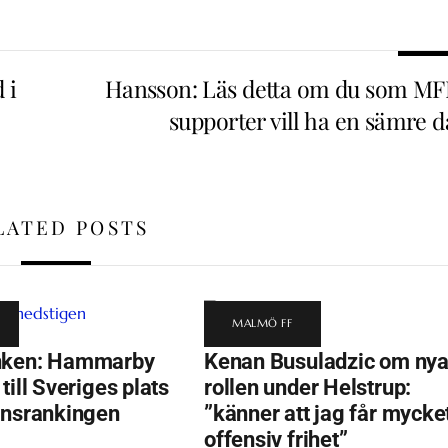
 i
Hansson: Läs detta om du som MF
supporter vill ha en sämre d
LATED POSTS
MALMÖ FF
nken: Hammarby
Kenan Busuladzic om ny
till Sveriges plats
rollen under Helstrup:
onsrankingen
”känner att jag får mycke
offensiv frihet”