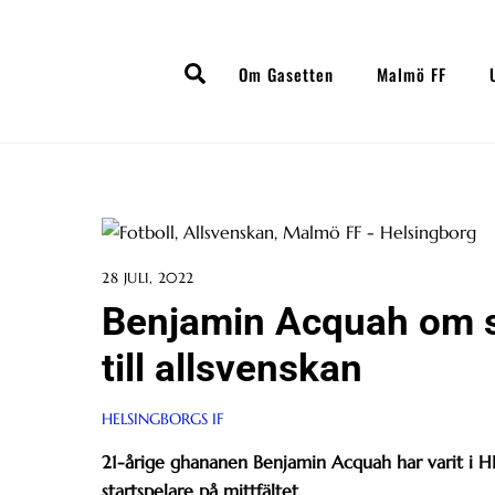
Skip
to
Search
content
Om Gasetten
Malmö FF
28 JULI, 2022
Benjamin Acquah om 
till allsvenskan
HELSINGBORGS IF
21-årige ghananen Benjamin Acquah har varit i H
startspelare på mittfältet.