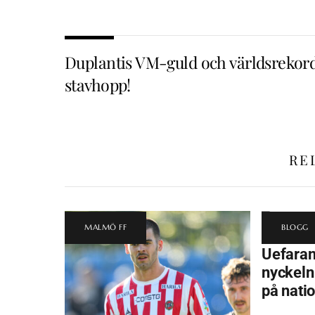
Duplantis VM-guld och världsrekord
stavhopp!
RE
MALMÖ FF
BLOGG
Uefara
nyckeln 
på nati