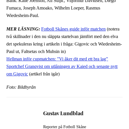
Bänk: Kalle Joelsson, Ali Suljic, Viljormur Davidsen, Diego
Fumaca, Joseph Amoako, Wilhelm Loeper, Rasmus
Wiedesheim-Paul.
MER LÄSNING:
Fotboll Skånes guide inför matchen
(notera
två skillnader i den nu släppta startelvan jämfört med den elva
det spekuleras kring i artikeln i fråga: Gigovic och Wiedesheim-
Paul ut, Faltsetas och Muhsin in)
Hellman inför cupmatchen: ”Vi åker dit med ett bra lag”
Sportchef Granqvist om utlåningen av Kaied och senaste nytt
om Gigovic
(artikel från igår)
Foto: Bildbyrån
Gustav Lundblad
Reporter på Fotboll Skåne