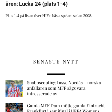
åren: Lucka 24 (plats 1-4)
Plats 1-4 på listan över HIF:s bästa spelare sedan 2008.
SENASTE NYTT
Snabbscouting Lasse Nordås – norska
anfallaren som MFF sägs vara
intresserade av
Gamla MFF Dam mötte gamla Eintracht
Frankfurt i semifinal i UEFA Womens