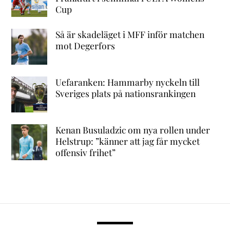
Cup
Så är skadeläget i MFF inför matchen
mot Degerfors
Uefaranken: Hammarby nyckeln till
Sveriges plats på nationsrankingen
Kenan Busuladzic om nya rollen under
Helstrup: ”känner att jag får mycket
offensiv frihet”