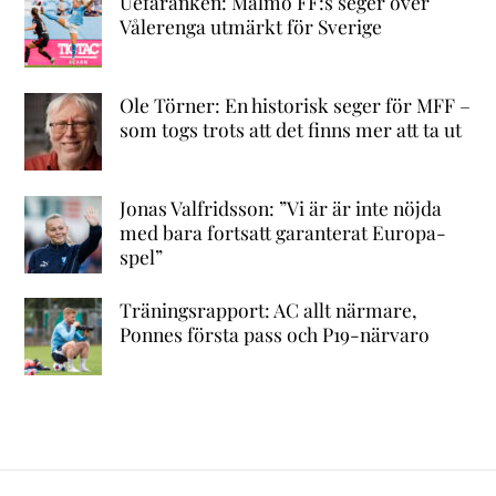
Uefaranken: Malmö FF:s seger över
Vålerenga utmärkt för Sverige
Ole Törner: En historisk seger för MFF –
som togs trots att det finns mer att ta ut
Jonas Valfridsson: ”Vi är är inte nöjda
med bara fortsatt garanterat Europa-
spel”
Träningsrapport: AC allt närmare,
Ponnes första pass och P19-närvaro