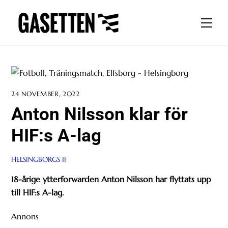
Skip
to
Men
content
24 NOVEMBER, 2022
Anton Nilsson klar för
HIF:s A-lag
HELSINGBORGS IF
18-årige ytterforwarden Anton Nilsson har flyttats upp
till HIF:s A-lag.
Annons