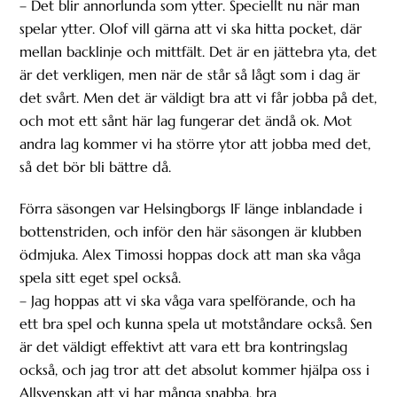
– Det blir annorlunda som ytter. Speciellt nu när man
spelar ytter. Olof vill gärna att vi ska hitta pocket, där
mellan backlinje och mittfält. Det är en jättebra yta, det
är det verkligen, men när de står så lågt som i dag är
det svårt. Men det är väldigt bra att vi får jobba på det,
och mot ett sånt här lag fungerar det ändå ok. Mot
andra lag kommer vi ha större ytor att jobba med det,
så det bör bli bättre då.
Förra säsongen var Helsingborgs IF länge inblandade i
bottenstriden, och inför den här säsongen är klubben
ödmjuka. Alex Timossi hoppas dock att man ska våga
spela sitt eget spel också.
– Jag hoppas att vi ska våga vara spelförande, och ha
ett bra spel och kunna spela ut motståndare också. Sen
är det väldigt effektivt att vara ett bra kontringslag
också, och jag tror att det absolut kommer hjälpa oss i
Allsvenskan att vi har många snabba, bra