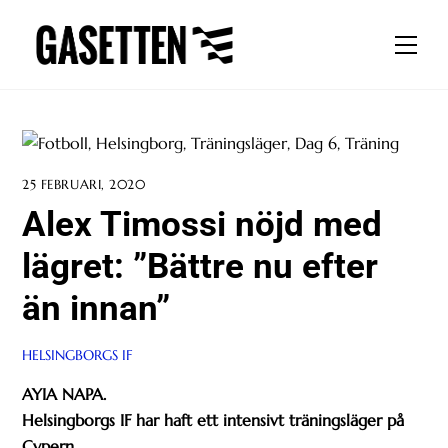
Skip
to
Men
content
25 FEBRUARI, 2020
Alex Timossi nöjd med
lägret: ”Bättre nu efter
än innan”
HELSINGBORGS IF
AYIA NAPA.
Helsingborgs IF har haft ett intensivt träningsläger på
Cypern.