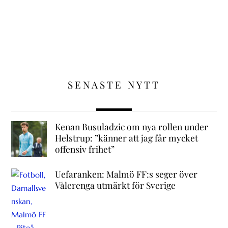
SENASTE NYTT
Kenan Busuladzic om nya rollen under
Helstrup: ”känner att jag får mycket
offensiv frihet”
Uefaranken: Malmö FF:s seger över
Vålerenga utmärkt för Sverige