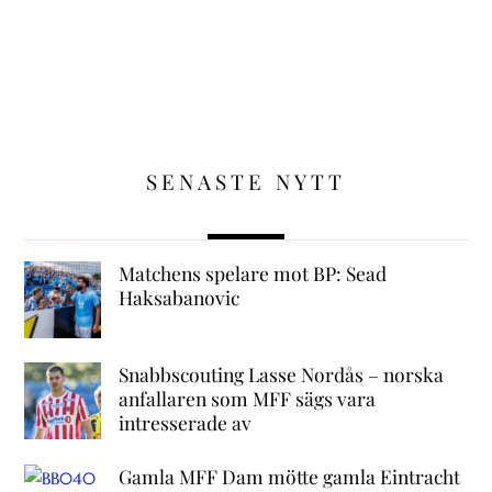
SENASTE NYTT
Matchens spelare mot BP: Sead
Haksabanovic
Snabbscouting Lasse Nordås – norska
anfallaren som MFF sägs vara
intresserade av
Gamla MFF Dam mötte gamla Eintracht