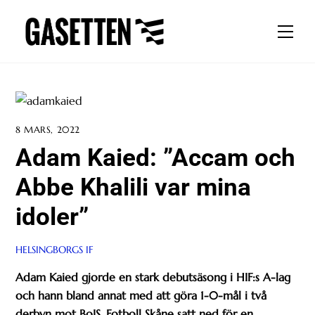
Skip
to
Men
content
8 MARS, 2022
Adam Kaied: ”Accam och
Abbe Khalili var mina
idoler”
HELSINGBORGS IF
Adam Kaied gjorde en stark debutsäsong i HIF:s A-lag
och hann bland annat med att göra 1-0-mål i två
derbyn mot BoIS. Fotboll Skåne satt ned för en