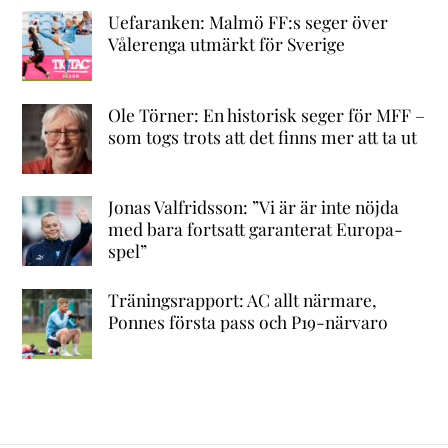
Uefaranken: Malmö FF:s seger över
Vålerenga utmärkt för Sverige
Ole Törner: En historisk seger för MFF –
som togs trots att det finns mer att ta ut
Jonas Valfridsson: ”Vi är är inte nöjda
med bara fortsatt garanterat Europa-
spel”
Träningsrapport: AC allt närmare,
Ponnes första pass och P19-närvaro