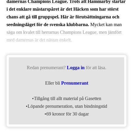
damernas Champions League. Trots att Hammarby startar
i det enklare mästarspåret är det Häcken som har störst
chans att gå till gruppspel.
Här är förutsättningarna och
seedningsläget för de svenska klubbarna.
Mycket kan man
säga om kvalet till herrarnas Champions League, men jämfört
med damernas är det nästan enkelt.
Redan prenumerant?
Logga in
för att läsa.
Eller bli
Prenumerant
•Tillgång till allt material på Gasetten
•Löpande prenumeration, utan bindningstid
•69 kronor för 30 dagar