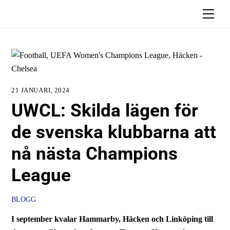
Skip
Men
to
content
21 JANUARI, 2024
UWCL: Skilda lägen för
de svenska klubbarna att
nå nästa Champions
League
BLOGG
I september kvalar Hammarby, Häcken och Linköping till