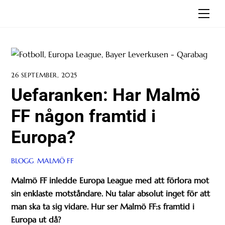
Skip
Men
to
content
26 SEPTEMBER, 2025
Uefaranken: Har Malmö
FF någon framtid i
Europa?
BLOGG
,
MALMÖ FF
Malmö FF inledde Europa League med att förlora mot
sin enklaste motståndare. Nu talar absolut inget för att
man ska ta sig vidare. Hur ser Malmö FF:s framtid i
Europa ut då?