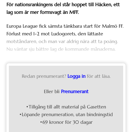
För nationsrankingens del står hoppet till Häcken, ett
lag som är mer formsvagt än MFF.
Europa League fick sämsta tänkbara start för Malmö FF.
Förlust med 1-2 mot Ludogorets, den lättaste
motståndaren, och man var aldrig nära att ta poäng.
Nu väntar sju bättre lag de kommande månaderna.
Redan prenumerant?
Logga in
för att läsa.
Eller bli
Prenumerant
•Tillgång till allt material på Gasetten
•Löpande prenumeration, utan bindningstid
•69 kronor för 30 dagar