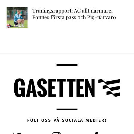
Träningsrapport: AC allt närmare,
Ponnes första pass och P19-närvaro
FÖLJ OSS PÅ SOCIALA MEDIER!