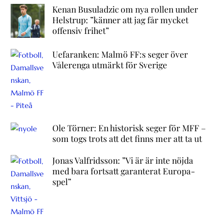
Kenan Busuladzic om nya rollen under
Helstrup: ”känner att jag får mycket
offensiv frihet”
Uefaranken: Malmö FF:s seger över
Vålerenga utmärkt för Sverige
Ole Törner: En historisk seger för MFF –
som togs trots att det finns mer att ta ut
Jonas Valfridsson: ”Vi är är inte nöjda
med bara fortsatt garanterat Europa-
spel”